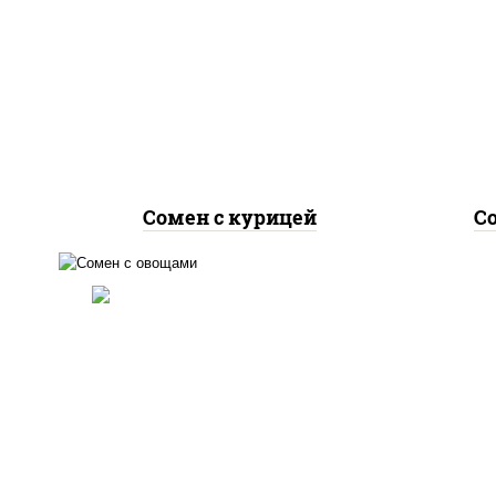
масло растительное,
м
грудка куриная, морковь,
го
лук репчатый, перец
болгарский, кабачки, соус
бол
"чесночный", лапша яичная
"чес
Сомен с курицей
С
масло растительное,
морковь, лук репчатый,
перец болгарский, кабачки,
соус "чесночный", лапша
яичная, кунжут