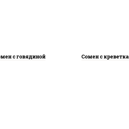
асло растительное,
масло растительно
вядина, морковь, лук
креветки, морковь, 
репчатый, перец
репчатый, перец
гарский, кабачки, соус
болгарский, кабачки, 
ночный", лапша яичная
"чесночный", лапша я
омен с говядиной
Сомен с креветк