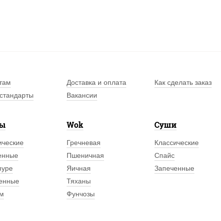
там
Доставка и оплата
Как сделать заказ
стандарты
Вакансии
лы
Wok
Суши
ические
Гречневая
Классические
енные
Пшеничная
Спайс
пуре
Яичная
Запеченные
енные
Тяханы
м
Фунчозы