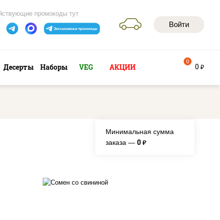
йствующие промокоды тут
Войти
0
0
Десерты
Наборы
VEG
АКЦИИ
руб
Минимальная сумма
0
заказа —
руб.