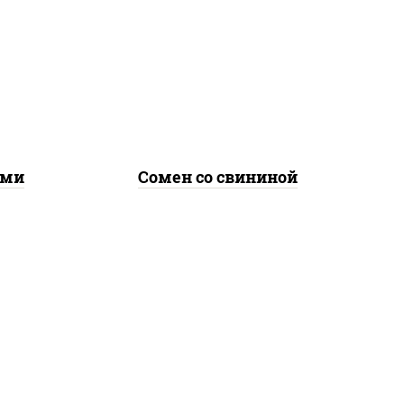
е,
масло растительное,
лук
свинина, морковь, лук
репчатый, перец
соус
болгарский, кабачки, соус
ичная
"чесночный", лапша яичная
ами
Сомен со свининой