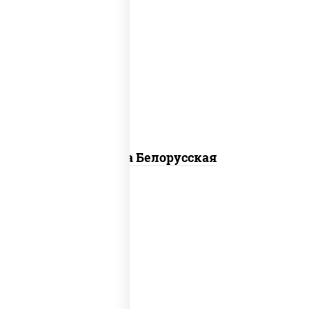
соус "горчичный" (майонез горчица),
моцарелла для пиццы, лук красный,
колбаса "салями", бекон, огурцы
маринованные, дольки картофеля,
соус "техасский барбекю"
Пицца Белорусская
соус "томатно - горчичный", лук
красный, огурцы маринованные,
ветчина, бекон, моцарелла для
пиццы, помидоры, грудка куриная