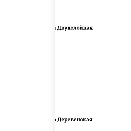
Пицца Двухслойная
пицца соус (томаты базилик
орегано чеснок), моцарелла для
пиццы, чеснок, лук красный,
шампиньоны св, свинина, бекон
Пицца Деревенская