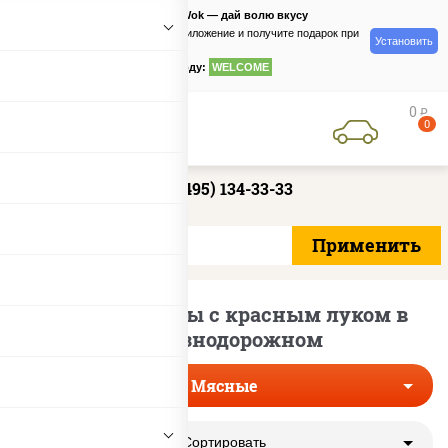
PizzaSushiWok — дай волю вкусу
Скачайте приложение и получите подарок при
Установить
заказе
по промокоду:
WELCOME
0
руб
0
+7 (495) 134-33-33
Мясные пиццы с красным луком в
Железнодорожном
Мясные
Сортировать