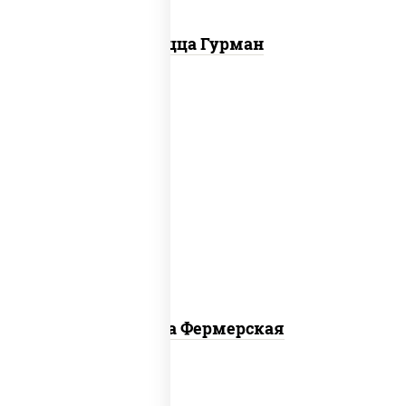
Пицца Гурман
соус "техасский барбекю",
моцарелла для пиццы, лук красный,
колбаса "салями", ветчина, огурцы
маринованные
Пицца Фермерская