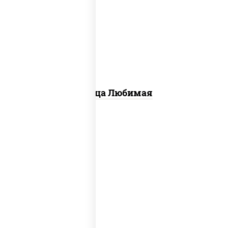
соус "шеф" (майонез соус соевый
зелень чеснок), моцарелла для
пиццы, шампиньоны св, лук красный,
ветчина
Пицца Любимая
пицца соус (томаты базилик
орегано чеснок), моцарелла для
пиццы, лук красный, колбаса
"пепперони", перец болгарский, соус
"техасский барбекю"