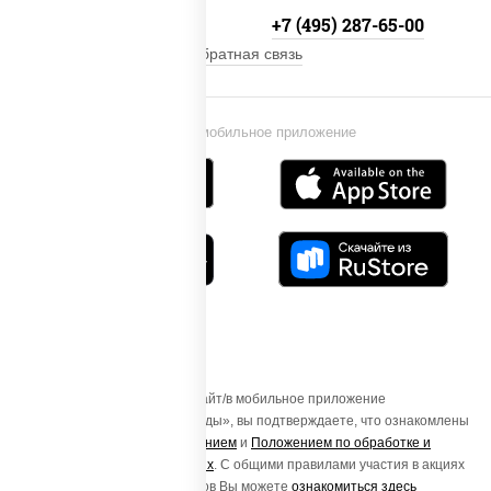
+7 (495) 134-33-33
+7 (495) 287-65-00
Обратная связь
Установи мобильное приложение
Осуществляя вход на этот Сайт/в мобильное приложение
«ПиццаСушиВок - доставка еды», вы подтверждаете, что ознакомлены
с
Пользовательским соглашением
и
Положением по обработке и
защите персональных данных
. С общими правилами участия в акциях
и порядке получения подарков Вы можете
ознакомиться здесь