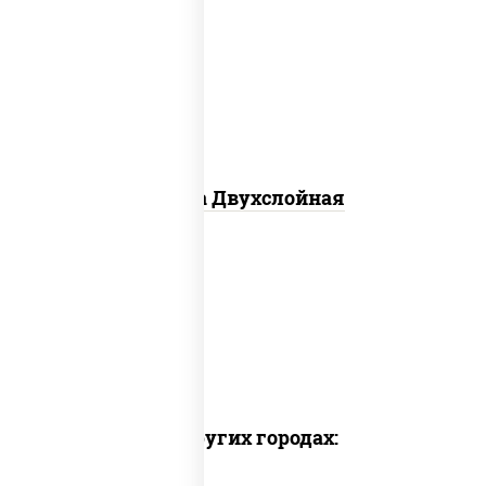
соус "томатно - горчичный", лук
красный, огурцы маринованные,
ветчина, бекон, моцарелла для
пиццы, помидоры, грудка куриная
Пицца Двухслойная
Доставка в других городах: