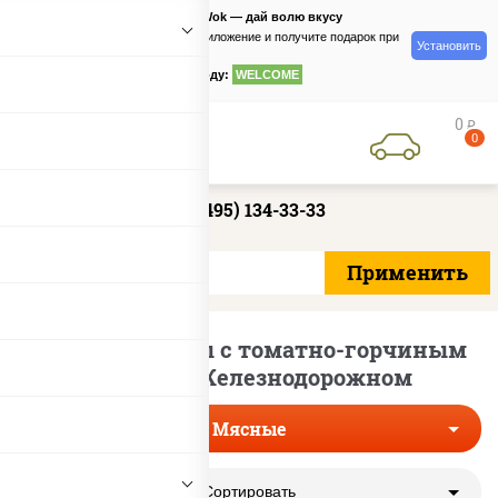
PizzaSushiWok — дай волю вкусу
Скачайте приложение и получите подарок при
Установить
заказе
по промокоду:
WELCOME
0
руб
0
+7 (495) 134-33-33
Мясные пиццы с томатно-горчиным
соусом в Железнодорожном
Мясные
Сортировать