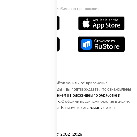
Установи мобильное приложение
Осуществляя вход на этот Сайт/в мобильное приложение
«ПиццаСушиВок - доставка еды», вы подтверждаете, что ознакомлены
с
Пользовательским соглашением
и
Положением по обработке и
защите персональных данных
. С общими правилами участия в акциях
и порядке получения подарков Вы можете
ознакомиться здесь
© 2002–2026