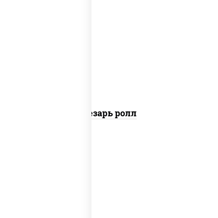
соус "цезарь" (масло растительное
загустители сахар яйца чеснок специи
перец черный консерванты), сыр
"пармезан", рис, нори, куриная грудка с
паприкой, салат "айсберг", кунжут
Цезарь ролл
рис, нори, сыр сливочный, угорь
копченый, соус "унаги", кунжут