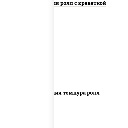
Филадельфия ролл с креветкой
рис, нори, икра "масаго", майонез, краб
снежный, огурцы свежие, авокадо,
сухари панировочные
Калифорния темпура ролл