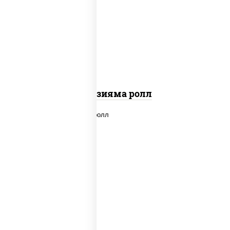
рис, нори, омлет, сыр сливочный,
огурцы свежие, икра "масаго", соус
"вулкан" (креветки отварные; краб
снежный; майонез; чеснок; икра масаго)
Фудзияма ролл
new
рис, нори, лосось копченый, сыр
сливочный, огурцы свежие, соус "вулкан"
(креветки отварные; краб снежный;
майонез; чеснок; икра масаго), кунжут