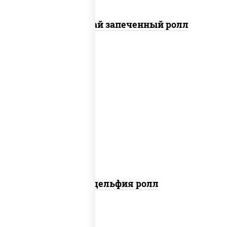
Кунсей фурай запеченный ролл
new
рис, нори, сыр сливочный, авокадо,
лосось слабосоленый
Филадельфия ролл