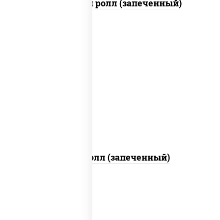
Чили чикен ролл (запеченный)
рис, нори, сыр сливочный, огурцы
свежие, куриная грудка с паприкой,
бекон, соус "унаги", кунжут
Бостон ролл (запеченный)