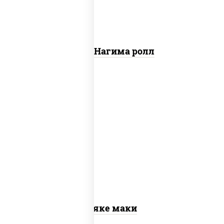
Сяке Нагима ролл
рис, нори, лосось слабосоленый
Сяке маки