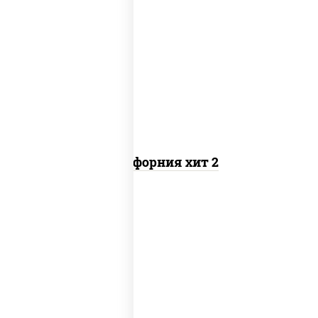
рис, нори, майонез, авокадо, краб
снежный, икра "масаго"
Калифорния хит 2
рис, нори, бекон, соус "техасский
барбекю", сыр сливочный, огурцы
свежие, сухари панировочные