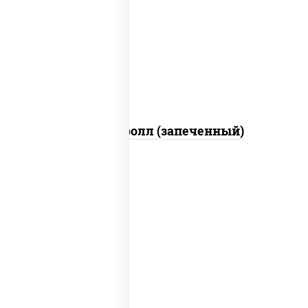
рис, нори, сыр сливочный, огурцы
свежие, икра "масаго", соус "яки"
(майонез чеснок масаго лосось
слабосолёный), соус "унаги"
Сальмон ролл (запеченный)
соус "унаги", рис, нори, сыр сливочный,
огурцы свежие, лосось слабосоленый,
угорь копченый, кунжут