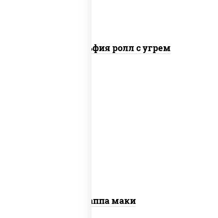
Филадельфия ролл с угрем
пост
рис, нори, огурцы свежие, кунжут
Каппа маки