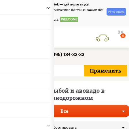
PizzaSushiWok — дай волю вкусу
Скачайте приложение и получите подарок при
Установить
заказе
по промокоду:
WELCOME
0
руб
0
+7 (495) 134-33-33
Роллы с рыбой и авокадо в
Железнодорожном
Все
Сортировать