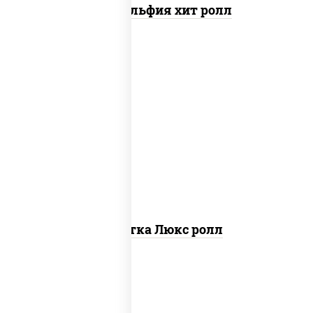
Филадельфия хит ролл
креветки, рис, нори, майонез, икра
"масаго", кляр, сухари панировочные,
кунжут
Креветка Люкс ролл