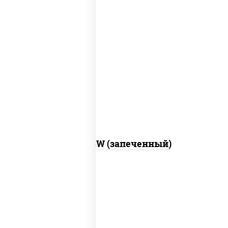
рис, нори, сыр сливочный, краб снежный,
соус "яки" (майонез чеснок масаго
лосось слабосолёный), соус "унаги"
Город PSW (запеченный)
рис, нори, майонез, краб снежный,