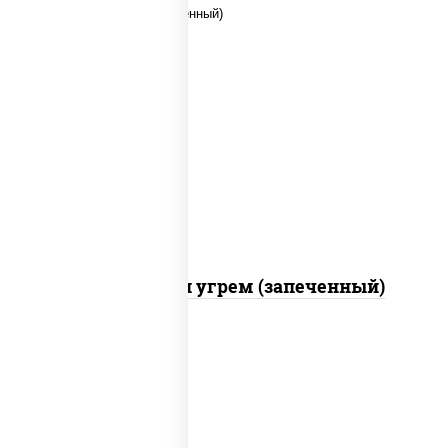
рис, нори, огурцы свежие, креветки,
угорь копченый, икра "масаго", соус
"хот" (майонез кетчуп табаско чеснок
масаго)
С креветкой и угрем (запеченный)
рис, нори, майонез, огурцы свежие,