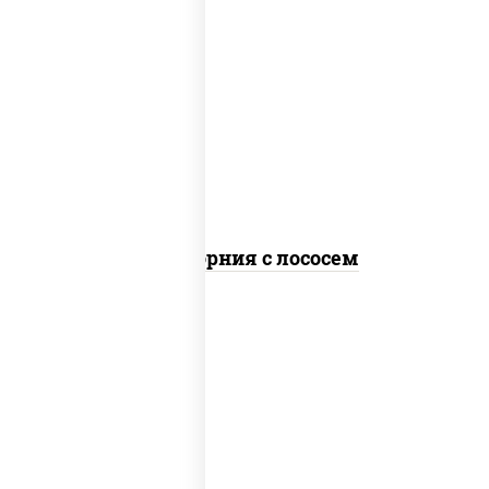
рис, нори, майонез, авокадо, огурцы
свежие, лосось слабосоленый, икра
"масаго"
Калифорния с лососем
рис, нори, сыр сливочный, огурцы
свежие, лосось слабосоленый