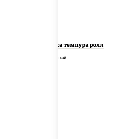
салат "айсберг", сухари панировочные
Креветка темпура ролл
рис, нори, огурцы свежие, салат
"айсберг", сыр сливочный, креветки,
соус "унаги"