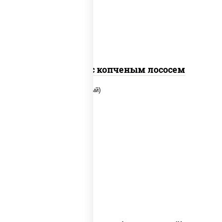
чили соус шрирача), лосось копченый
Спайс ролл с копченым лососем
рис, нори, сыр сливочный, помидоры,
куриная грудка с паприкой, соус "спайс"
(майонез соус чили соус шрирача)