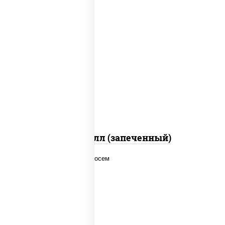
рис, нори, сыр сливочный, салат
"айсберг", куриная грудка с паприкой,
лук фри, сыр "пармезан", соус "цезарь"
(масло растительное загустители
сахар яйца чеснок специи перец черный
консерванты)
Хотто ролл (запеченный)
рис, нори, соус "спайс" (майонез соус