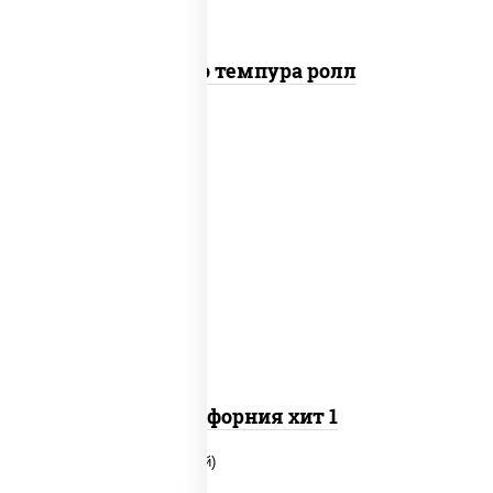
Бонито темпура ролл
рис, нори, майонез, огурцы свежие, краб
снежный, кунжут
Калифорния хит 1