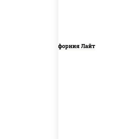
огурцы свежие, икра "масаго"
Калифорния Лайт
рис, нори, сыр сливочный, огурцы
свежие, омлет, лосось слабосоленый