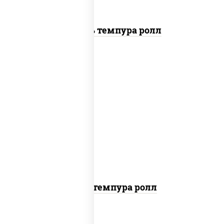
Цезарь темпура ролл
нори, краб снежный, сыр сливочный,
икра "масаго", омлет, угорь копченый,
сухари панировочные, соус "унаги"
Кани темпура ролл