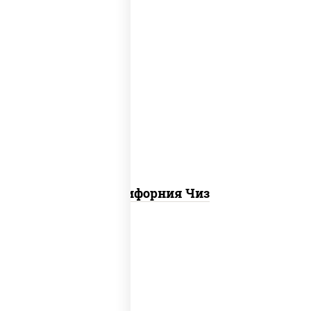
рис, нори, сыр сливочный, икра "масаго"
Калифорния Чиз
рис, нори, креветки, сыр сливочный,