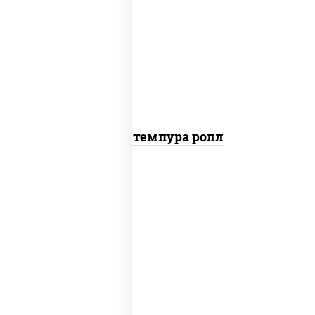
рис, нори, тунец, омлет, соус "спайс"
(майонез соус чили соус шрирача), сухари
панировочные
Тунец темпура ролл
соус "цезарь" (масло растительное
загустители сахар яйца чеснок специи
перец черный консерванты), сыр
"пармезан", рис, нори, салат "айсберг",
помидоры, куриная грудка с паприкой,
сухари панировочные