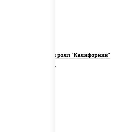
рис, нори, огурцы свежие, краб снежный,
икра "масаго", соус "хот" (майонез
кетчуп табаско чеснок масаго)
Запеченный ролл "Калифорния"
рис, нори, сыр сливочный, лосось
слабосоленый, икра "масаго", сухари
панировочные