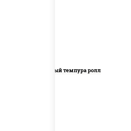
рис, нори, лосось слабосоленый, огурцы
свежие, сыр сливочный, сухари
панировочные
Сливочный темпура ролл
рис, нори, креветки, соус "спайс"
(майонез соус чили соус шрирача)