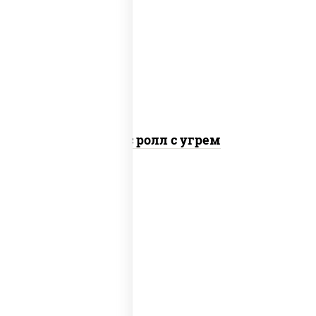
рис, нори, соус "спайс" (майонез соус
чили соус шрирача), угорь копченый
Спайс ролл с угрем
рис, нори, тунец, сыр сливочный, огурцы
свежие, соус "спайс" (майонез соус чили
соус шрирача), сухари панировочные