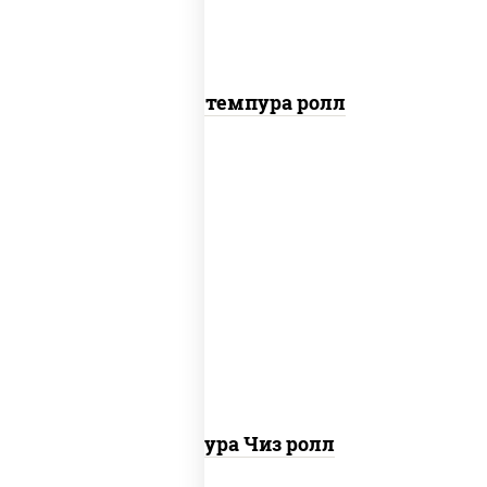
Бекон темпура ролл
рис, нори, сыр сливочный, сухари
панировочные
Темпура Чиз ролл