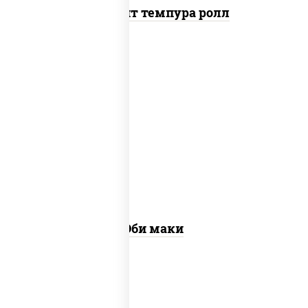
Динамит темпура ролл
рис, нори, креветки
Эби маки