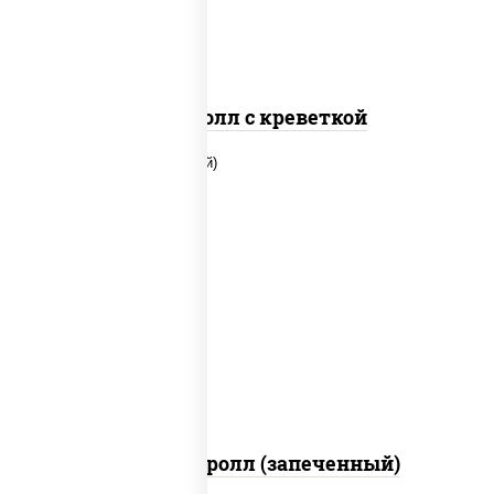
Спайс ролл с креветкой
рис, нори, огурцы свежие, помидоры,
куриная грудка с паприкой, соус "шеф"
(майонез соус соевый зелень чеснок)
Тори Маки ролл (запеченный)