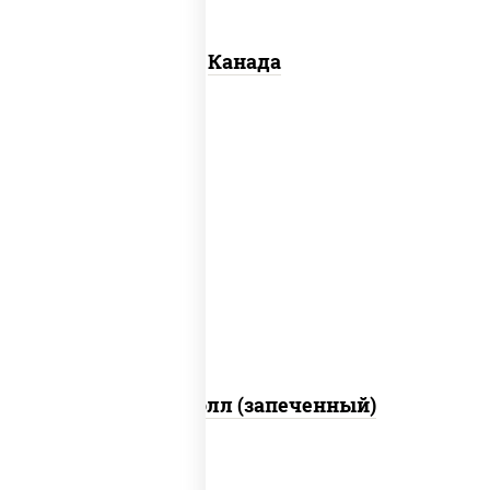
Канада
рис, нори, сыр сливочный, бекон, куриная
грудка с паприкой, сыр "пармезан", соус
"цезарь" (масло растительное
загустители сахар яйца чеснок специи
перец черный консерванты)
Митто ролл (запеченный)