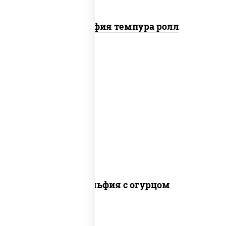
Филадельфия темпура ролл
рис, нори, сыр сливочный, огурцы
свежие, лосось слабосоленый
Филадельфия с огурцом