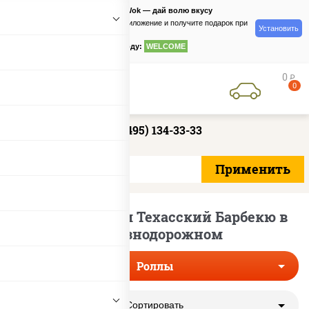
PizzaSushiWok — дай волю вкусу
Скачайте приложение и получите подарок при
Установить
заказе
по промокоду:
WELCOME
0
руб
0
+7 (495) 134-33-33
Роллы с соусом Техасский Барбекю в
Железнодорожном
Роллы
Сортировать