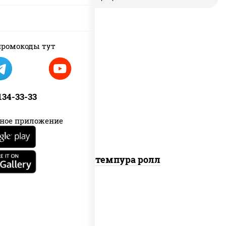
ромокоды тут
рис, нори, бекон, соус "техасский
барбекю", сыр сливочный, огурцы
 134-33-33
свежие, сухари панировочные
ное приложение
Бекон темпура ролл