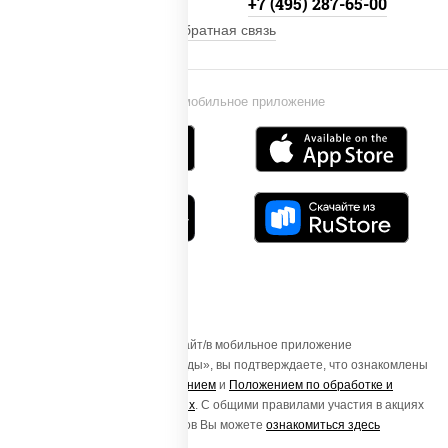
+7 (495) 134-33-33
+7 (495) 287-65-00
Обратная связь
Установи мобильное приложение
Осуществляя вход на этот Сайт/в мобильное приложение
«ПиццаСушиВок - доставка еды», вы подтверждаете, что ознакомлены
с
Пользовательским соглашением
и
Положением по обработке и
защите персональных данных
. С общими правилами участия в акциях
и порядке получения подарков Вы можете
ознакомиться здесь