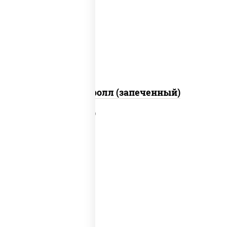
рис, нори, сыр сливочный, огурцы
свежие, икра "масаго", соус "яки"
(майонез чеснок масаго лосось
слабосолёный), соус "унаги"
Сальмон ролл (запеченный)
рис, нори, сыр сливочный, краб
снежный, соус "яки" (майонез чеснок
масаго лосось слабосолёный), соус
"унаги"