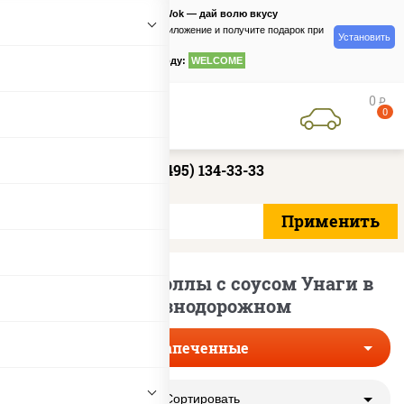
PizzaSushiWok — дай волю вкусу
Скачайте приложение и получите подарок при
Установить
заказе
по промокоду:
WELCOME
0
руб
0
+7 (495) 134-33-33
Запеченные роллы с соусом Унаги в
Железнодорожном
Запеченные
Сортировать