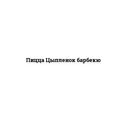
баз
соевый зелень чеснок),
моц
моцарелла для пиццы,
перец болгарский, грудка
куриная, соус "техасский
барбекю", лук фри
"
Пицца Цыпленок барбекю