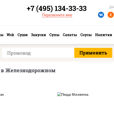
+7 (495) 134-33-33
Де
Перезвоните мне
лы
Wok
Суши
Закуски
Супы
Салаты
Соусы
Напитки
 в Железнодорожном
ицца соус (томаты
соус "томатно -