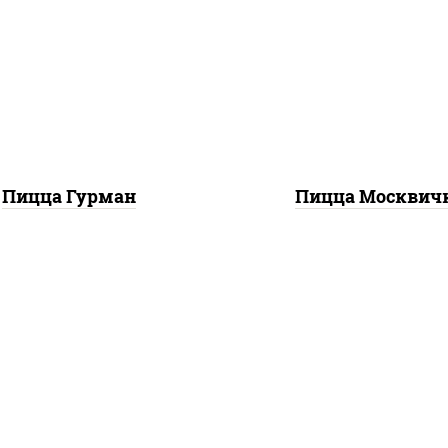
илик орегано чеснок),
горчичный", моцарелл
арелла для пиццы, лук
пиццы, шампиньоны 
красный, колбаса
помидоры, перец
"пепперони", перец
болгарский, говядин
болгарский, соус
грудка куриная, бек
техасский барбекю"
Пицца Гурман
Пицца Москвич