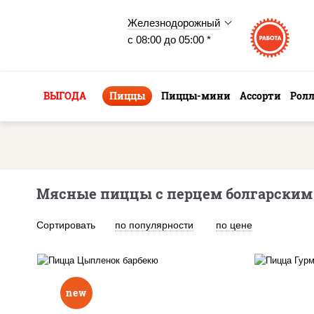
Железнодорожный
с 08:00 до 05:00 *
ВЫГОДА
Пиццы
Пиццы-мини
Ассорти
Рол
Мясные пиццы с перцем болгарским
Сортировать
по популярности
по цене
new
п
соус "шеф" (майонез соус