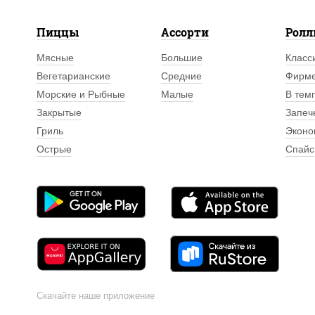
Пиццы
Ассорти
Рол
Мясные
Большие
Класс
Вегетарианские
Средние
Фирм
Морские и Рыбные
Малые
В тем
Закрытые
Запеч
Гриль
Эконо
Острые
Спайс
Скачайте наше приложение