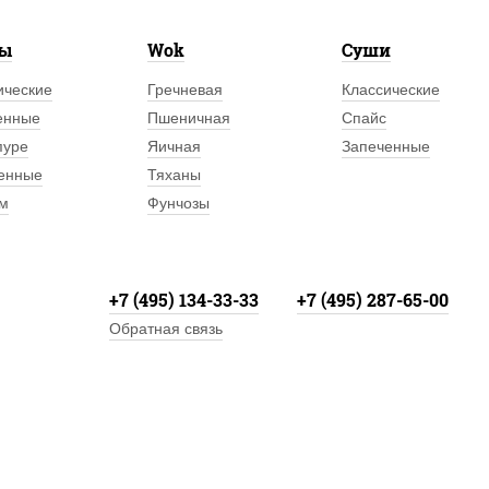
лы
Wok
Суши
ические
Гречневая
Классические
енные
Пшеничная
Спайс
пуре
Яичная
Запеченные
енные
Тяханы
м
Фунчозы
+7 (495) 134-33-33
+7 (495) 287-65-00
Обратная связь