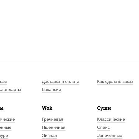
там
Доставка и оплата
Как сделать заказ
стандарты
Вакансии
лы
Wok
Суши
ические
Гречневая
Классические
енные
Пшеничная
Спайс
пуре
Яичная
Запеченные