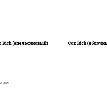
нектар «rich»
сок «rich» (яблочны
апельсиновый
 Rich (апельсиновый)
Сок Rich (яблочн
а дом.