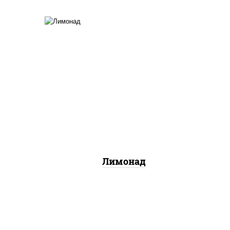
овки
напитки из черноголовки
Лимонад