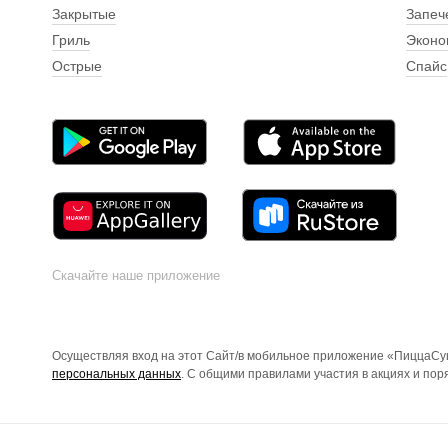
Закрытые
Запеч
Гриль
Эконо
Острые
Спайс
Скачайте наше приложение
Осуществляя вход на этот Сайт/в мобильное приложение «ПиццаСуш
персональных данных
. С общими правилами участия в акциях и по