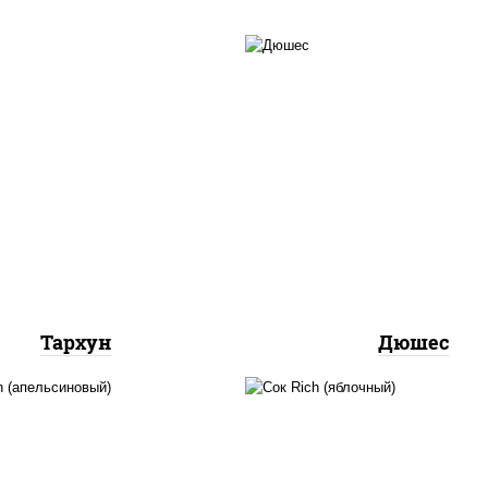
итки из черноголовки
напитки из черногол
Тархун
Дюшес