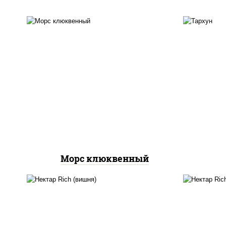
(натуральный, фирменный
нап
клюквенный морс)
Морс клюквенный