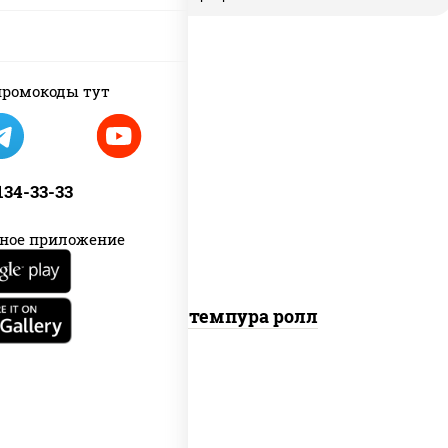
ромокоды тут
рис, нори, бекон, соус "техасский
барбекю", сыр сливочный, огурцы
 134-33-33
свежие, сухари панировочные
ное приложение
Бекон темпура ролл