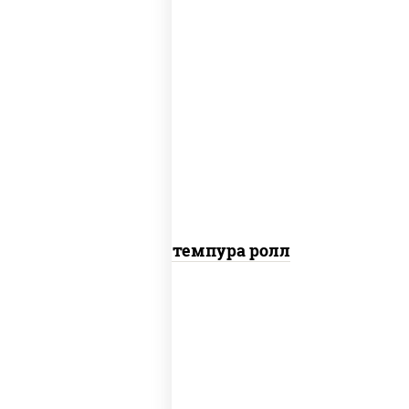
рис, нори, тунец, омлет, соус "спайс"
(майонез соус чили соус шрирача), сухари
панировочные
Тунец темпура ролл
рис, нори, лосось слабосоленый, огурцы
свежие, сыр сливочный, сухари