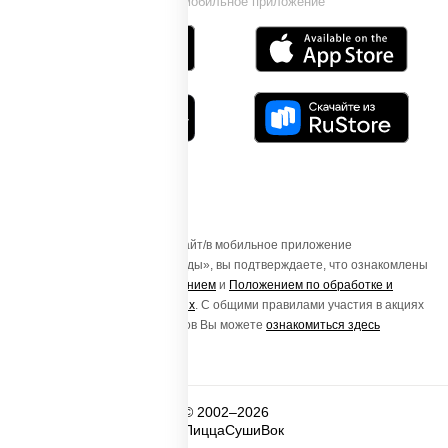
Установи мобильное приложение
Осуществляя вход на этот Сайт/в мобильное приложение
«ПиццаСушиВок - доставка еды», вы подтверждаете, что ознакомлены
с
Пользовательским соглашением
и
Положением по обработке и
защите персональных данных
. С общими правилами участия в акциях
и порядке получения подарков Вы можете
ознакомиться здесь
© 2002–2026
ПиццаСушиВок