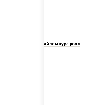
рис, нори, бекон, креветки, сыр
сливочный, сухари панировочные
Домашний темпура ролл
рис, нори, лосось копченый, сыр
сливочный, краб снежный, сухари
панировочные