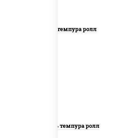
Кани темпура ролл
соус "цезарь" (масло растительное
загустители сахар яйца чеснок специи
перец черный консерванты), сыр
"пармезан", рис, нори, салат "айсберг",
помидоры, куриная грудка с паприкой,
сухари панировочные
Цезарь темпура ролл