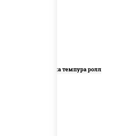
рис, нори, креветки, сыр сливочный,
салат "айсберг", сухари панировочные
Креветка темпура ролл
нори, краб снежный, сыр сливочный,
икра "масаго", омлет, угорь копченый,
сухари панировочные, соус "унаги"