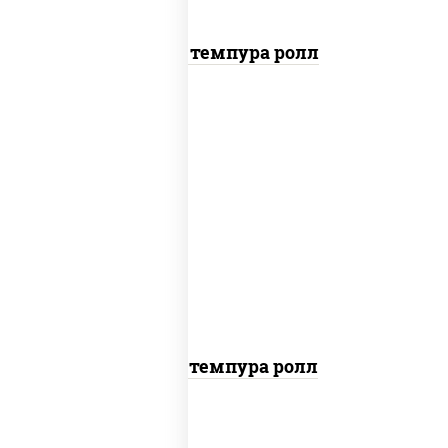
Гурмэ темпура ролл
рис, нори, соус "спайс" (майонез соус
чили соус шрирача), креветки, лосось
слабосоленый, угорь копченый, сухари
панировочные
Токио темпура ролл