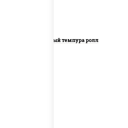
панировочные
Сливочный темпура ролл
рис, нори, угорь копченый, икра
"масаго", сыр сливочный, огурцы свежие,
сухари панировочные