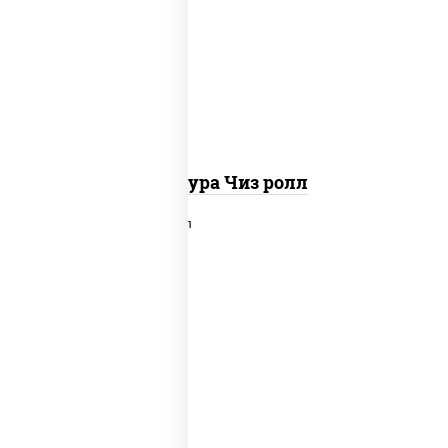
рис, нори, сыр сливочный, сухари
панировочные
Темпура Чиз ролл
рис, нори, сыр сливочный, лосось
слабосоленый, икра "масаго", сухари
панировочные