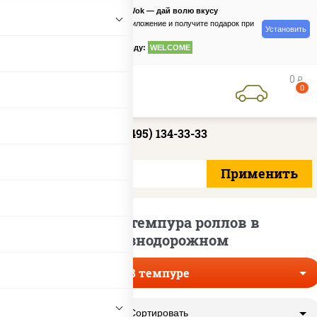
PizzaSushiWok — дай волю вкусу
Скачайте приложение и получите подарок при
Установить
заказе
по промокоду:
WELCOME
0
руб
0
+7 (495) 134-33-33
Доставка темпура роллов в
Железнодорожном
В темпуре
Сортировать