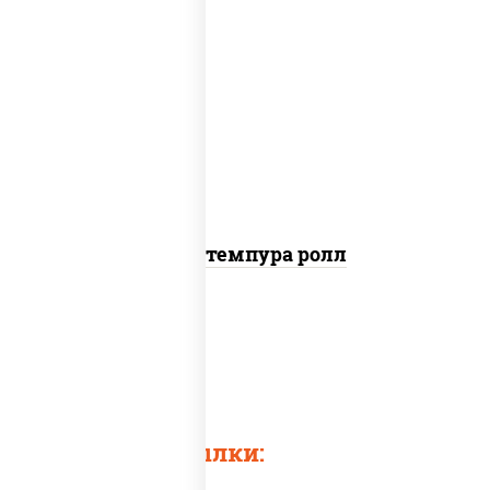
рис, нори, угорь копченый, краб
снежный, соус "спайс" (майонез соус
чили соус шрирача), салат "айсберг",
сухари панировочные
Угорь темпура ролл
Суши в темпуре
Темпурный ролл
Быстрые ссылки: