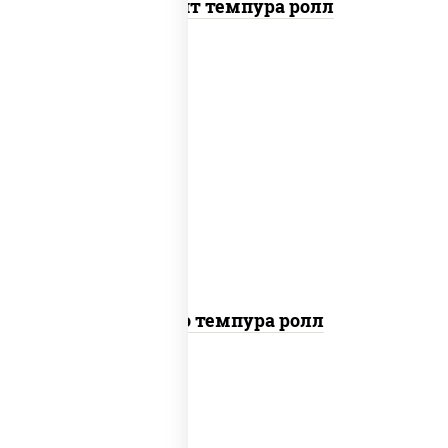
Динамит темпура ролл
рис, нори, тунец, сыр сливочный, огурцы
свежие, соус "спайс" (майонез соус чили
соус шрирача), сухари панировочные
Бонито темпура ролл