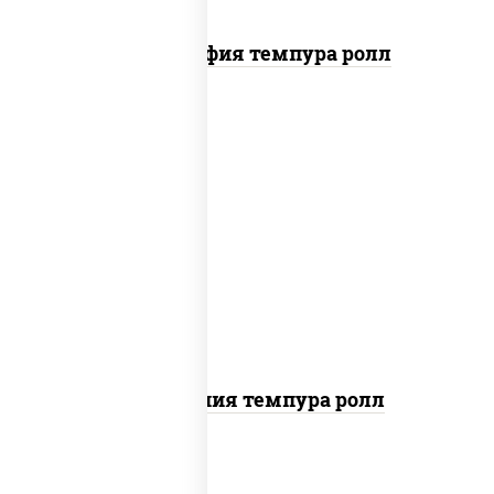
Филадельфия темпура ролл
рис, нори, икра "масаго", майонез, краб
снежный, огурцы свежие, авокадо,
сухари панировочные
Калифорния темпура ролл