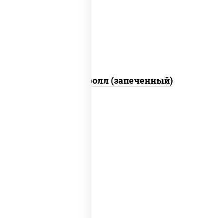
свежие, икра "масаго", соус "яки"
(майонез чеснок масаго лосось
слабосолёный), соус "унаги"
Сальмон ролл (запеченный)
рис, нори, сыр сливочный, бекон, куриная
грудка с паприкой, сыр "пармезан", соус
"цезарь" (масло растительное
загустители сахар яйца чеснок специи
перец черный консерванты)