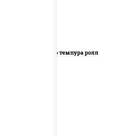
рис, нори, тунец, сыр сливочный, огурцы
свежие, соус "спайс" (майонез соус чили
соус шрирача), сухари панировочные
Бонито темпура ролл
рис, нори, соус "спайс" (майонез соус
чили соус шрирача), угорь копченый