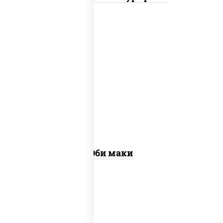
рис, нори, креветки
Эби маки