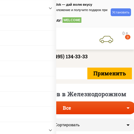
PizzaSushiWok — дай волю вкусу
Скачайте приложение и получите подарок при
Установить
заказе
по промокоду:
WELCOME
0
руб
0
+7 (495) 134-33-33
Доставка роллов в Железнодорожном
Все
Сортировать