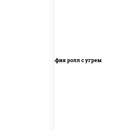
рис, нори, сыр сливочный, угорь
копченый, соус "унаги", кунжут
Филадельфия ролл с угрем
пост
рис, нори, огурцы свежие, кунжут