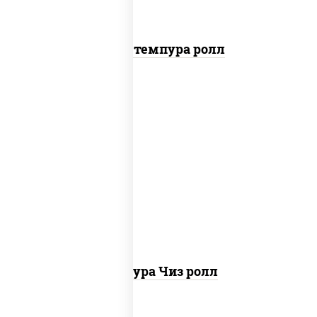
Бекон темпура ролл
рис, нори, сыр сливочный, сухари
панировочные
Темпура Чиз ролл