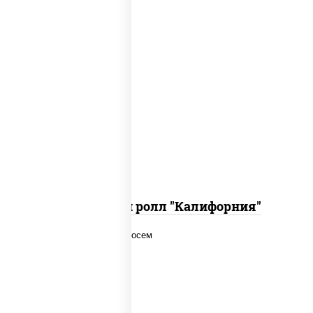
рис, нори, огурцы свежие, краб снежный,
икра "масаго", соус "хот" (майонез
кетчуп табаско чеснок масаго)
Запеченный ролл "Калифорния"