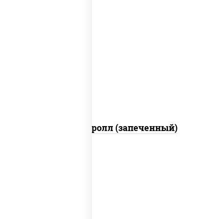
рис, нори, огурцы свежие, помидоры,
куриная грудка с паприкой, соус "шеф"
(майонез соус соевый зелень чеснок)
Тори Маки ролл (запеченный)
рис, нори, майонез, огурцы свежие,
авокадо, креветки, икра "масаго"