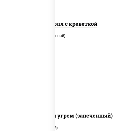
Спайс ролл с креветкой
рис, нори, огурцы свежие, креветки,
угорь копченый, икра "масаго", соус
"хот" (майонез кетчуп табаско чеснок
масаго)
С креветкой и угрем (запеченный)