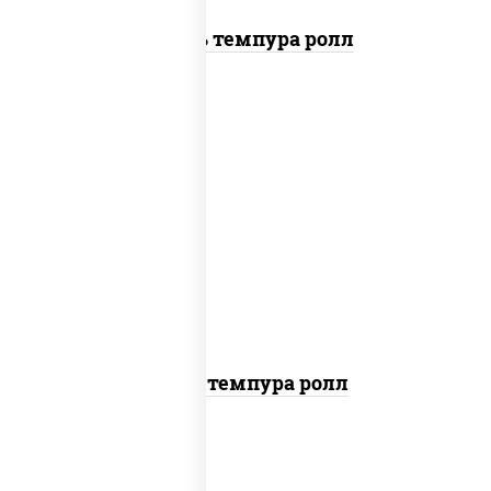
Цезарь темпура ролл
рис, нори, тунец, омлет, соус "спайс"
(майонез соус чили соус шрирача), сухари
панировочные
Тунец темпура ролл