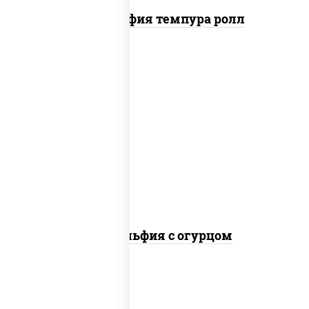
Филадельфия темпура ролл
рис, нори, сыр сливочный, огурцы
свежие, лосось слабосоленый
Филадельфия с огурцом