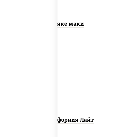
Сяке маки
рис, нори, майонез, краб снежный,
огурцы свежие, икра "масаго"
Калифорния Лайт