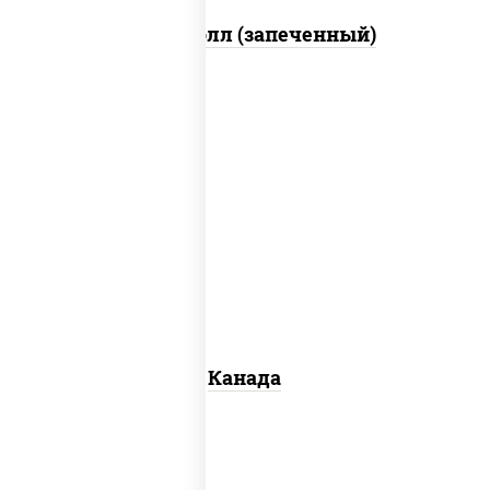
Митто ролл (запеченный)
соус "унаги", рис, нори, сыр сливочный,
огурцы свежие, лосось слабосоленый,
угорь копченый, кунжут
Канада