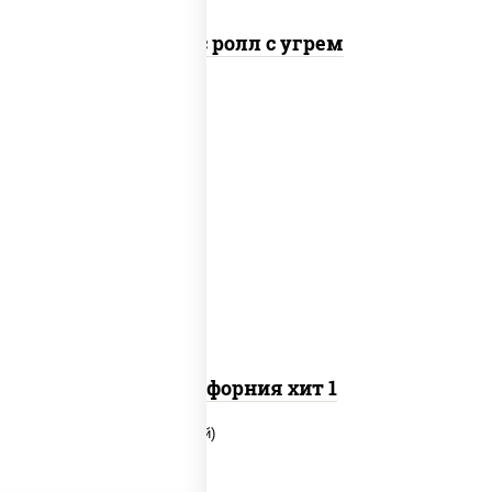
Спайс ролл с угрем
рис, нори, майонез, огурцы свежие, краб
снежный, кунжут
Калифорния хит 1