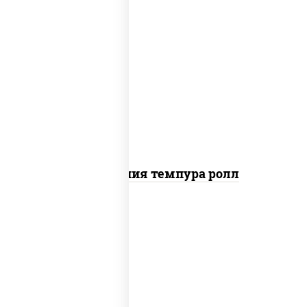
рис, нори, икра "масаго", майонез, краб
снежный, огурцы свежие, авокадо,
сухари панировочные
Калифорния темпура ролл
рис, нори, сыр сливочный, икра "масаго"