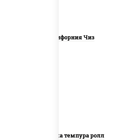
Калифорния Чиз
рис, нори, креветки, сыр сливочный,
салат "айсберг", сухари панировочные
Креветка темпура ролл