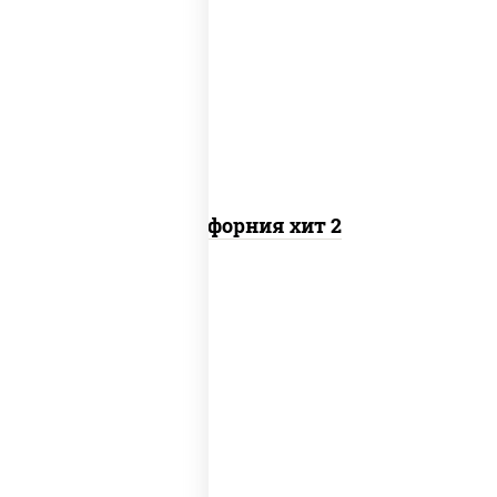
рис, нори, майонез, авокадо, краб
снежный, икра "масаго"
Калифорния хит 2
рис, нори, бекон, соус "техасский
барбекю", сыр сливочный, огурцы
свежие, сухари панировочные