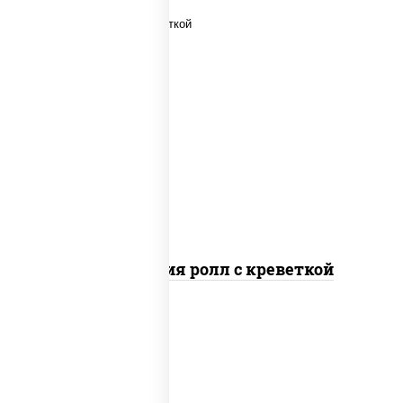
рис, нори, огурцы свежие, салат
"айсберг", сыр сливочный, креветки,
соус "унаги"
Филадельфия ролл с креветкой
рис, нори, сыр сливочный, огурцы