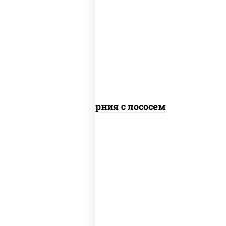
рис, нори, майонез, авокадо, огурцы
свежие, лосось слабосоленый, икра
"масаго"
Калифорния с лососем
рис, нори, лосось слабосоленый