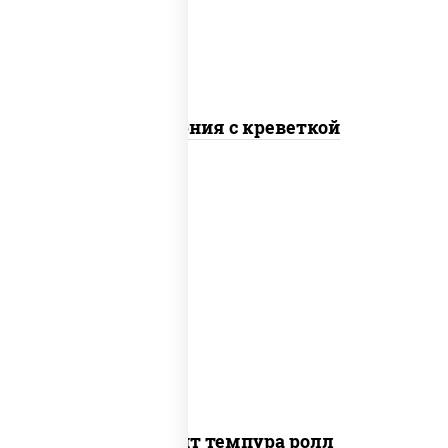
Калифорния с креветкой
рис, нори, угорь копченый, икра
"масаго", сыр сливочный, огурцы свежие,
сухари панировочные
Динамит темпура ролл