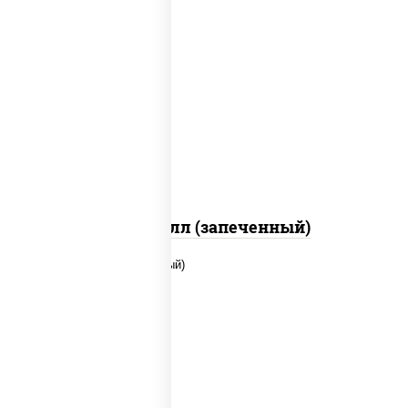
рис, нори, сыр сливочный, салат
"айсберг", куриная грудка с паприкой,
лук фри, сыр "пармезан", соус "цезарь"
(масло растительное загустители
сахар яйца чеснок специи перец черный
консерванты)
Хотто ролл (запеченный)
рис, нори, сыр сливочный, помидоры,
куриная грудка с паприкой, соус "спайс"
(майонез соус чили соус шрирача)