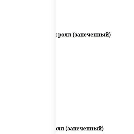
Чили чикен ролл (запеченный)
рис, нори, сыр сливочный, огурцы
свежие, куриная грудка с паприкой,
бекон, соус "унаги", кунжут
Бостон ролл (запеченный)