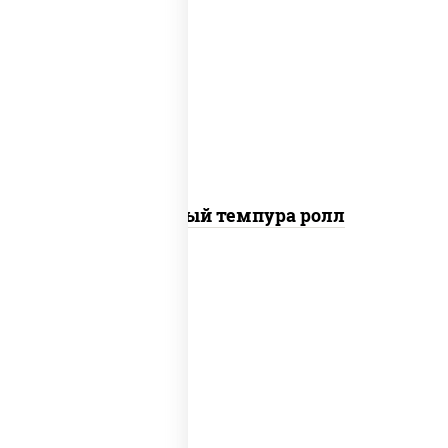
рис, нори, лосось слабосоленый, огурцы
свежие, сыр сливочный, сухари
панировочные
Сливочный темпура ролл
рис, нори, креветки, соус "спайс"
(майонез соус чили соус шрирача)