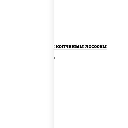
рис, нори, соус "спайс" (майонез соус
чили соус шрирача), лосось копченый
Спайс ролл с копченым лососем
рис, нори, сыр сливочный, лосось
слабосоленый, икра "масаго", сухари
панировочные