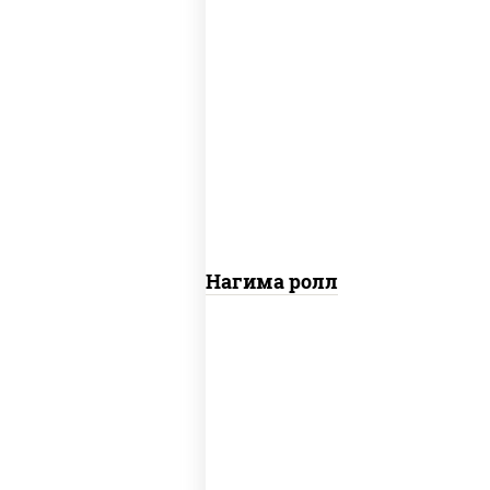
рис, нори, сыр сливочный, огурцы
свежие, лосось слабосоленый
Сяке Нагима ролл
рис, нори, сыр сливочный, огурцы
свежие, омлет, лосось слабосоленый