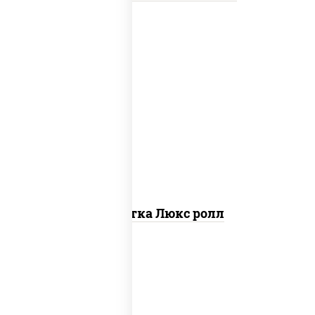
креветки, рис, нори, майонез, икра
"масаго", кляр, сухари панировочные,
кунжут
Креветка Люкс ролл