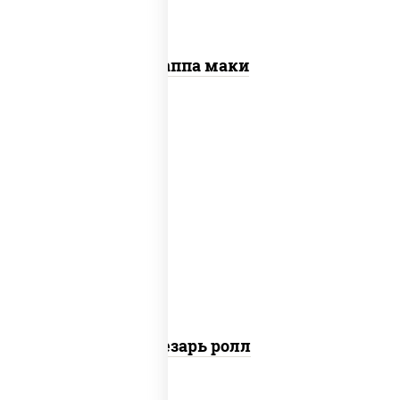
Каппа маки
соус "цезарь" (масло растительное
загустители сахар яйца чеснок специи
перец черный консерванты), сыр
"пармезан", рис, нори, куриная грудка с
паприкой, салат "айсберг", кунжут
Цезарь ролл