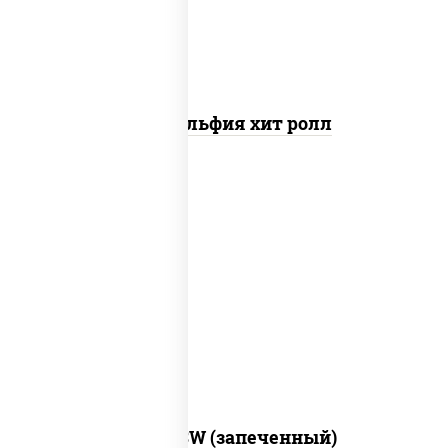
Филадельфия хит ролл
рис, нори, сыр сливочный, краб снежный,
соус "яки" (майонез чеснок масаго
лосось слабосолёный), соус "унаги"
Город PSW (запеченный)