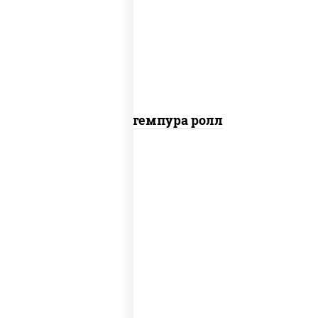
нори, краб снежный, сыр сливочный,
икра "масаго", омлет, угорь копченый,
сухари панировочные, соус "унаги"
Кани темпура ролл
соус "цезарь" (масло растительное
загустители сахар яйца чеснок специи
перец черный консерванты), сыр
"пармезан", рис, нори, салат "айсберг",
помидоры, куриная грудка с паприкой,
сухари панировочные