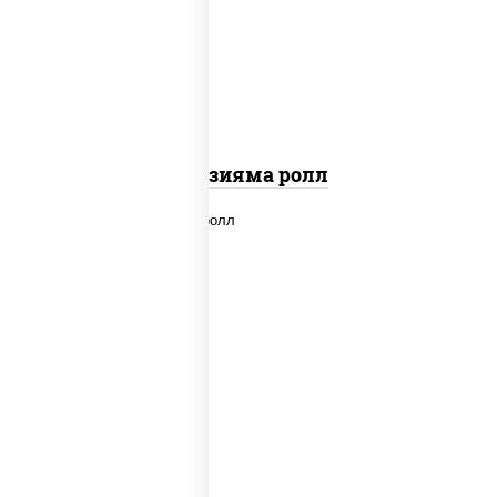
"вулкан" (креветки отварные; краб
снежный; майонез; чеснок; икра масаго)
Фудзияма ролл
new
рис, нори, лосось копченый, сыр
сливочный, огурцы свежие, соус "вулкан"
(креветки отварные; краб снежный;
майонез; чеснок; икра масаго), кунжут