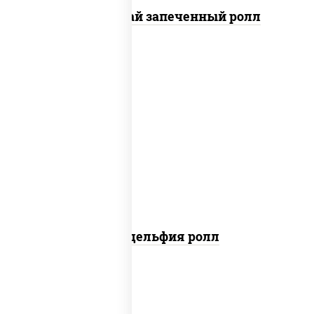
Кунсей фурай запеченный ролл
new
рис, нори, сыр сливочный, авокадо,
лосось слабосоленый
Филадельфия ролл