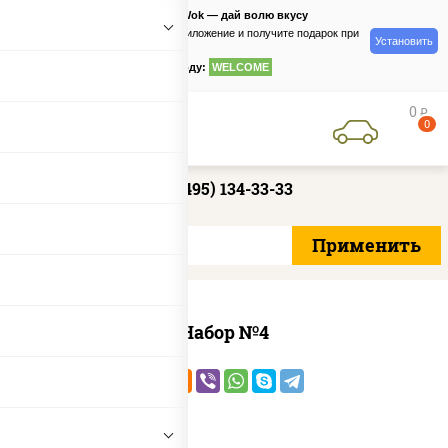
PizzaSushiWok — дай волю вкусу
Скачайте приложение и получите подарок при
Установить
заказе
по промокоду:
WELCOME
0
руб
0
+7 (495) 134-33-33
Набор №4