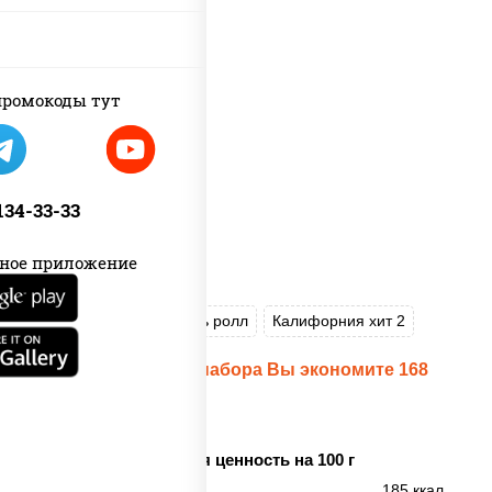
ромокоды тут
 134-33-33
ное приложение
Пицца Цезарь
Цезарь ролл
Калифорния хит 2
При заказе данного набора Вы экономите 168
рублей!
Пищевая ценность на 100 г
Энерг. ценность
185 ккал