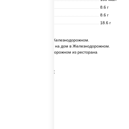
Белки
8.6 г
Жиры
8.6 г
Углеводы
18.6 г
✅ Набор №4 заказать в Железнодорожном.
✅ Набор №4 с доставкой на дом в Железнодорожном.
✅ Набор №4 в Железнодорожном из ресторана
ПиццаСушиВок.
Категории товара:
Пицца наборы
Суши вок наборы
Набор суш