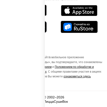
Осуществляя вход на этот Сайт/в мобильное приложение
«ПиццаСушиВок - доставка еды», вы подтверждаете, что ознакомлены
с
Пользовательским соглашением
и
Положением по обработке и
защите персональных данных
. С общими правилами участия в акциях
и порядке получения подарков Вы можете
ознакомиться здесь
© 2002–2026
ПиццаСушиВок