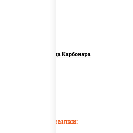
грибы шампиньоны в сливочном
соусе, грибы шампиньоны, чеснок,
моцарелла для пиццы, бекон, сыр
"пармезан"
Пицца Карбонара
Быстрые ссылки: