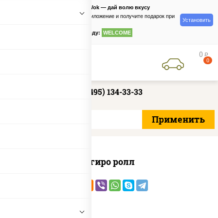
PizzaSushiWok — дай волю вкусу
Скачайте приложение и получите подарок при
Установить
заказе
по промокоду:
WELCOME
0
руб
0
+7 (495) 134-33-33
Агиро ролл