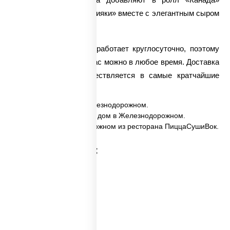
специальный соус «Терияки» вместе с элегантным сыром
«Филадельфия».
Наша служба заказов работает круглосуточно, поэтому
заказать это блюдо у нас можно в любое время. Доставка
ролла «Канада» осуществляется в самые кратчайшие
сроки.
✅ Канада заказать в Железнодорожном.
✅ Канада с доставкой на дом в Железнодорожном.
✅ Канада в Железнодорожном из ресторана ПиццаСушиВок.
Категории товара: