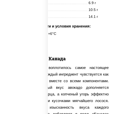
Белки
6.9 г
Жиры
10.5 г
Углеводы
14.1 г
Срок годности и условия хранения:
6 часов при t° от +2°C до +6°C
6 шт.
Канада
В роллах «Канада» воплотилось самое настоящее
царство вкуса, в них каждый ингредиент чувствуется как
по отдельности, так и вместе со всеми компонентами.
Сочный и сладковатый вкус авокадо дополняется
ароматной зеленью огурца, а копченый угорь эффектно
гармонирует с жирными кусочками мягчайшего лосося.
Чтобы подчеркнуть изысканность вкуса каждого
продукта, наши повара добавляют в ролл «Канада»