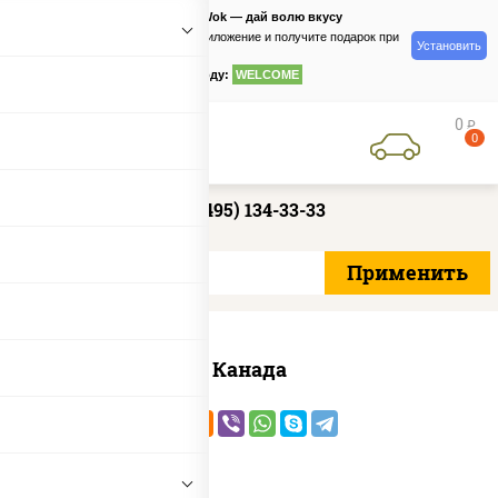
PizzaSushiWok — дай волю вкусу
Скачайте приложение и получите подарок при
Установить
заказе
по промокоду:
WELCOME
0
руб
0
+7 (495) 134-33-33
Канада