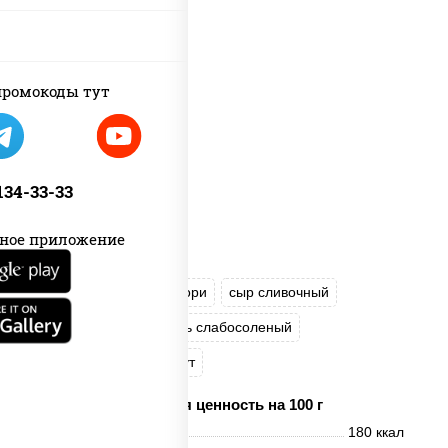
ромокоды тут
 134-33-33
ное приложение
соус "Унаги"
рис
нори
сыр сливочный
огурцы свежие
лосось слабосоленый
угорь копченый
кунжут
Пищевая ценность на 100 г
Энерг. ценность
180 ккал