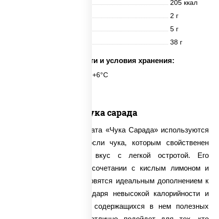
Энерг. ценность
205 ккал
Белки
2 г
Жиры
5 г
Углеводы
38 г
Срок годности и условия хранения:
6 часов при t° от +2°C до +6°C
Чука сарада
Для приготовления салата «Чука Сарада» используются
только свежие водоросли чука, которым свойственен
нежный нейтральный вкус с легкой остротой. Его
хрустящие волокна в сочетании с кислым лимоном и
ореховым соусом становятся идеальным дополнением к
многим блюдам. Благодаря невысокой калорийности и
огромному количеству содержащихся в нем полезных
веществ салат чука отлично подойдет для тех, кто