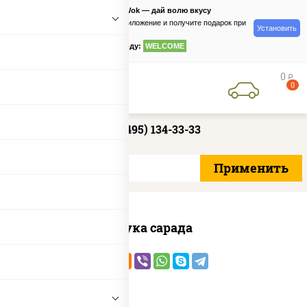
PizzaSushiWok — дай волю вкусу
Скачайте приложение и получите подарок при
Установить
заказе
по промокоду:
WELCOME
0
руб
0
+7 (495) 134-33-33
Чука сарада