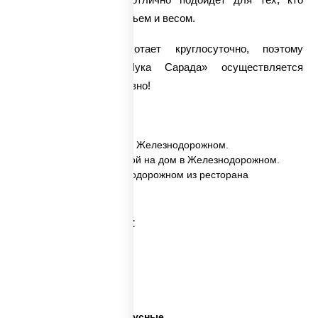
следит за своим здоровьем и весом.
Наша компания работает круглосуточно, поэтому
доставка
салата «Чука Сарада» осуществляется
действительно оперативно!
✅ Чука сарада заказать в Железнодорожном.
✅ Чука сарада с доставкой на дом в Железнодорожном.
✅ Чука сарада в Железнодорожном из ресторана
ПиццаСушиВок.
Категории товара:
Суши салаты
Салаты на праздники
Готовые салаты
Салаты недорогие и вкусные