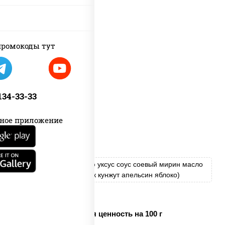
пост
ромокоды тут
 134-33-33
ное приложение
салат "Чука"
лимон
соус "Ореховый" (кешью уксус соус соевый мирин масло
растительное чеснок лук кунжут апельсин яблоко)
кунжут
Пищевая ценность на 100 г