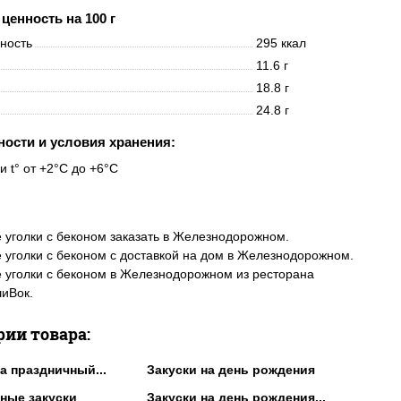
ценность на 100 г
нность
295 ккал
11.6 г
18.8 г
24.8 г
ности и условия хранения:
и t° от +2°C до +6°C
уголки с беконом заказать в Железнодорожном.
уголки с беконом с доставкой на дом в Железнодорожном.
уголки с беконом в Железнодорожном из ресторана
иВок.
рии товара:
а праздничный...
Закуски на день рождения
ные закуски
Закуски на день рождения...