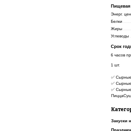
Пищевая 
Энерг. це
Белки
Жиры
Углеводы
Срок год
6 часов пр
1 шт.
✅ Сырные 
✅ Сырные 
✅ Сырные 
ПиццаСуш
Катего
Закуски н
Празднич