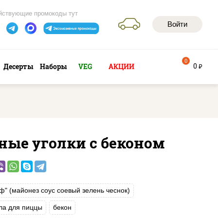
йствующие промокоды тут
Войти
0
0
Десерты
Наборы
VEG
АКЦИИ
руб
ные уголки с беконом
ф" (майонез соус соевый зелень чеснок)
ла для пиццы
бекон