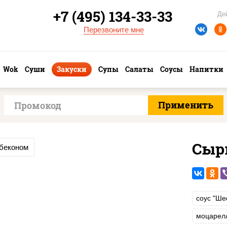
+7 (495) 134-33-33
Де
Перезвоните мне
Wok
Суши
Закуски
Супы
Салаты
Соусы
Напитки
Сыр
 беконом
соус "Ше
моцарел