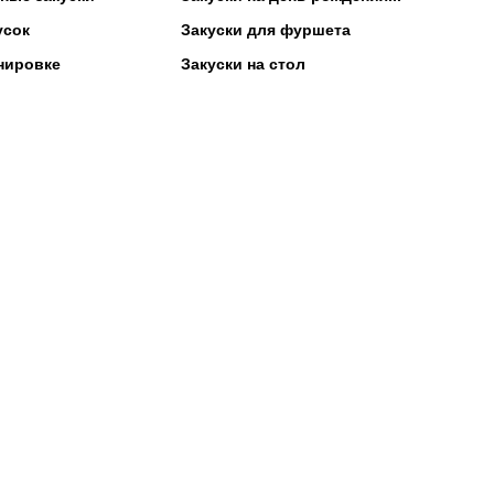
усок
Закуски для фуршета
нировке
Закуски на стол