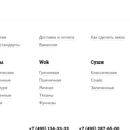
там
Доставка и оплата
Как сделать заказ
стандарты
Вакансии
лы
Wok
Суши
ические
Гречневая
Классические
енные
Пшеничная
Спайс
пуре
Яичная
Запеченные
енные
Тяханы
м
Фунчозы
+7 (495) 134-33-33
+7 (495) 287-65-00