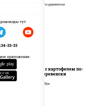
ромокоды тут
наггетсы куриные, дольки
картофеля, огурцы маринованные
 134-33-33
ное приложение
Наггетсы с картофелем по-
деревенски