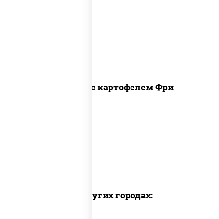
наггетсы куриные, картофель фри,
огурцы маринованные
Наггетсы с картофелем Фри
Доставка в других городах: