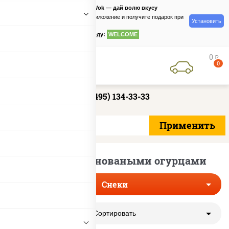
PizzaSushiWok — дай волю вкусу
Скачайте приложение и получите подарок при
Установить
заказе
по промокоду:
WELCOME
0
руб
0
+7 (495) 134-33-33
Снеки с мариноваными огурцами
Снеки
Сортировать