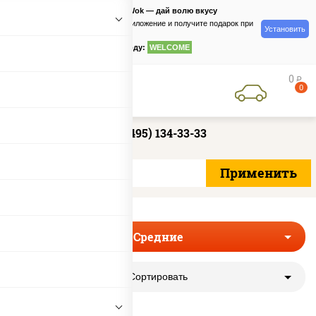
PizzaSushiWok — дай волю вкусу
Скачайте приложение и получите подарок при
Установить
заказе
по промокоду:
WELCOME
0
руб
0
+7 (495) 134-33-33
Средние
Сортировать