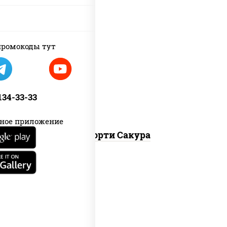
ромокоды тут
калифорния чиз, филадельфия дуэт
ролл, креветка люкс ролл, ролл
цезарь
 134-33-33
ное приложение
Ассорти Сакура