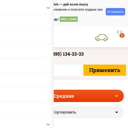
PizzaSushiWok — дай волю вкусу
Скачайте приложение и получите подарок при
Установить
заказе
по промокоду:
WELCOME
0
руб
0
+7 (495) 134-33-33
Средние
Сортировать