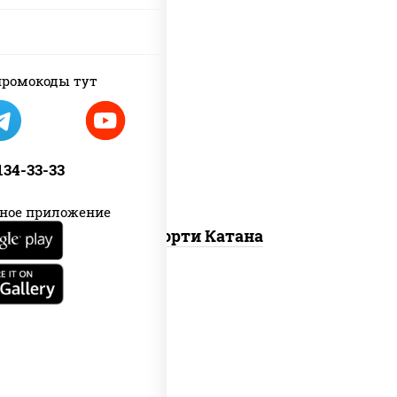
ромокоды тут
запеченный ролл калифорния
,
запеченный лосось
, гурмэ темпура
ролл,
угорь темпура ролл
 134-33-33
ное приложение
Ассорти Катана