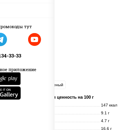
ромокоды тут
 134-33-33
ное приложение
рис
лосось слабосоленый
Пищевая ценность на 100 г
Энерг. ценность
147 ккал
Белки
9.1 г
Жиры
4.7 г
Углеводы
16.6 г