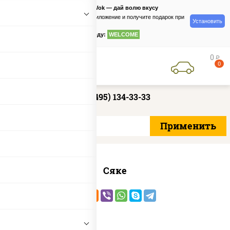
PizzaSushiWok — дай волю вкусу
Скачайте приложение и получите подарок при
Установить
заказе
по промокоду:
WELCOME
0
руб
0
+7 (495) 134-33-33
Сяке