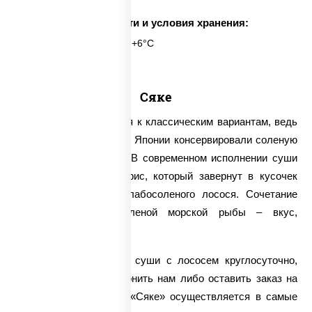
Срок годности и условия хранения:
6 часов при t° от +2°C до +6°C
Сяке
Суши «Сяке» относятся к классическим вариантам, ведь
много столетий назад в Японии консервировали соленую
рыбу именно с рисом. В современном исполнении суши
«Сяке» выглядят как рис, который завернут в кусочек
невероятно нежного слабосоленого лосося. Сочетание
пресного риса и соленой морской рыбы – вкус,
проверенный веками.
У нас можно заказать суши с лососем круглосуточно,
достаточно лишь позвонить нам либо оставить заказ на
сайте. Доставка суши «Сяке» осуществляется в самые