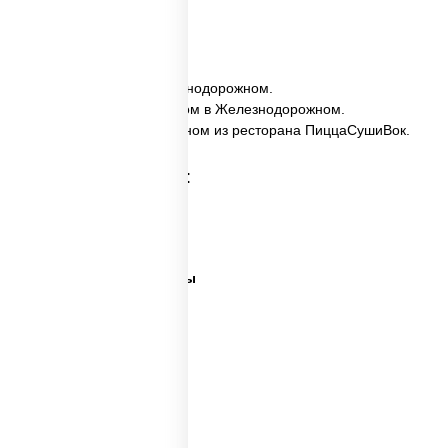
кратчайшие сроки.
✅ Сяке заказать в Железнодорожном.
✅ Сяке с доставкой на дом в Железнодорожном.
✅ Сяке в Железнодорожном из ресторана ПиццаСушиВок.
Категории товара:
Суши сити вок
Ближайшая суши
Все виды суши и роллы
Самые лучшие суши
Важная рыба суши
Много рыбы суши