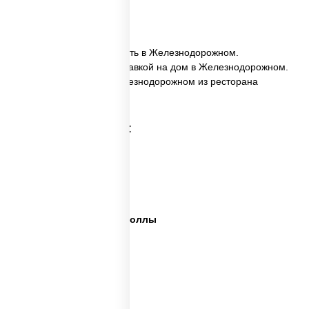
20 шт.
✅ Ассорти Фитнес заказать в Железнодорожном.
✅ Ассорти Фитнес с доставкой на дом в Железнодорожном.
✅ Ассорти Фитнес в Железнодорожном из ресторана
ПиццаСушиВок.
Категории товара:
Сет пицца роллы
Суши вок ассорти
Ассорти сеты
Пицца суши вок сеты роллы
Пицца суши вок сеты
Сеты суши вок
Суши в суши сет
Суши сет солнцево