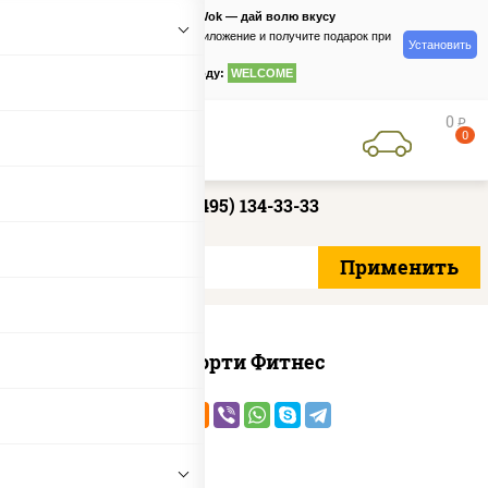
PizzaSushiWok — дай волю вкусу
Скачайте приложение и получите подарок при
Установить
заказе
по промокоду:
WELCOME
0
руб
0
+7 (495) 134-33-33
Ассорти Фитнес