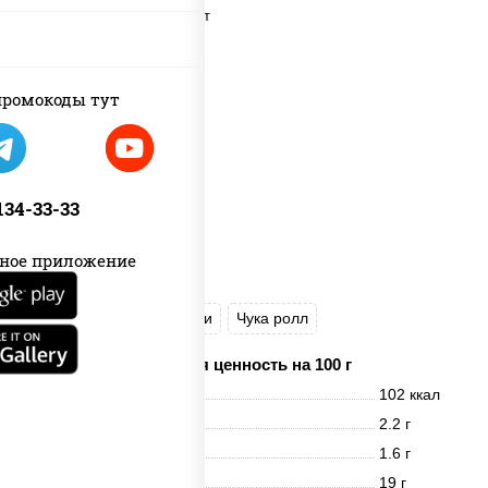
пост
ромокоды тут
 134-33-33
ное приложение
Ясай маки
Каппа маки
Чука ролл
Пищевая ценность на 100 г
Энерг. ценность
102 ккал
Белки
2.2 г
Жиры
1.6 г
Углеводы
19 г