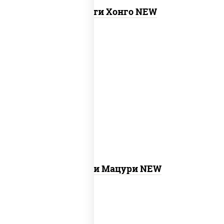
Ассорти Хонго NEW
new
бекон темпура ролл,
запеченный
лосось
, бостон ролл, ролл калифорния
хит 2, креветка темпура ролл, ролл
цезарь с лососем, ролл хоккайдо, ролл
сальмон
Ассорти Мацури NEW
филадельфия ролл c огурцом, ролл
new
калифорния хит 2, ролл цезарь,