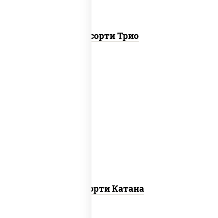
Ассорти Трио
запеченный ролл калифорния
,
запеченный лосось
, гурмэ темпура
ролл,
угорь темпура ролл
Ассорти Катана