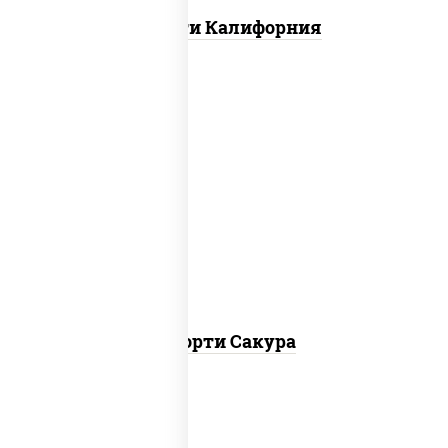
Ассорти Калифорния
калифорния чиз, филадельфия дуэт
ролл, креветка люкс ролл, ролл цезарь
Ассорти Сакура