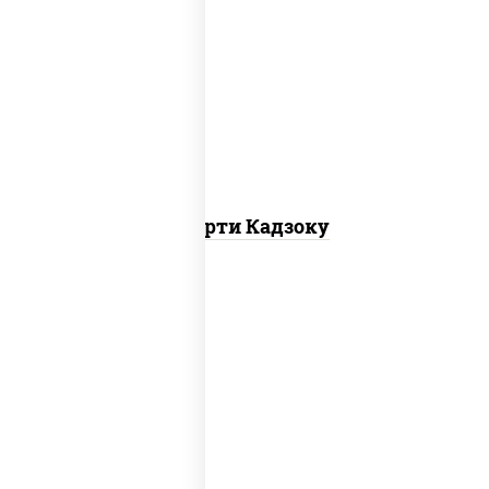
агиро ролл,
калифорния спайс
, каппа
маки
Ассорти Кадзоку
ролл калифорния хит 2, филадельфия
хит ролл, ролл цезарь