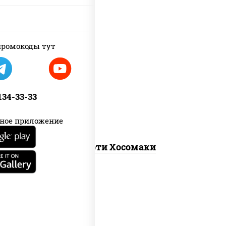
ромокоды тут
унаги маки, сяке маки, эби маки, каппа
маки
 134-33-33
ное приложение
Ассорти Хосомаки
new
каппа маки, филадельфия хит ролл,