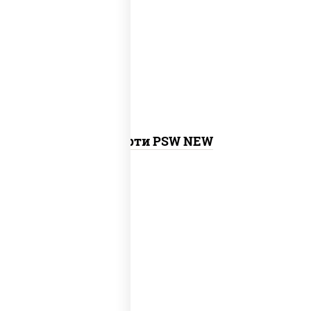
калифорния с креветкой, сяке маки,
унаги маки, филадельфия ролл с угрем,
агиро ролл, креветка люкс ролл,
токио
темпура ролл
, бекон темпура ролл,
сливочный темпура ролл, креветка
темпура ролл,
запеченный ролл
калифорния
,
запеченный лосось
,
бостон ролл, ролл сальмон
Ассорти PSW NEW
new
митто ролл, тори маки ролл new