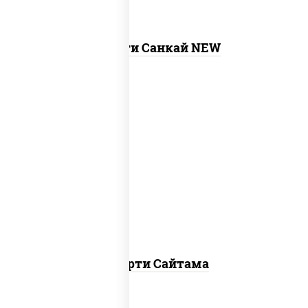
Ассорти Санкай NEW
хотто ролл, бостон ролл, темпура чиз
ролл, сяке нагима ролл, калифорния
лайт
Ассорти Сайтама