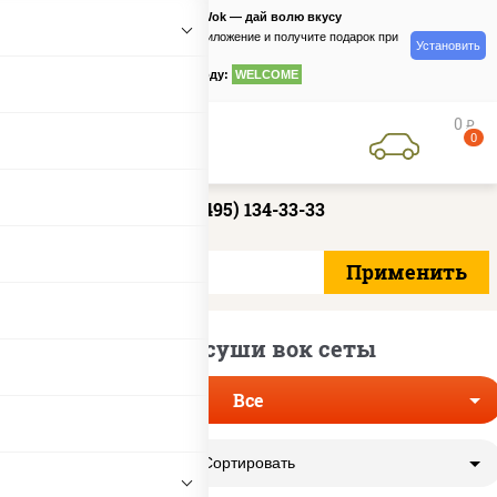
PizzaSushiWok — дай волю вкусу
Скачайте приложение и получите подарок при
Установить
заказе
по промокоду:
WELCOME
0
руб
0
+7 (495) 134-33-33
Пицца суши вок сеты
Все
Сортировать