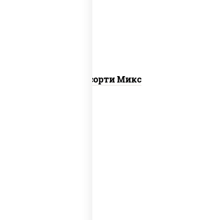
калифорния
,
запеченный лосось
,
калифорния с лососем с/с, гурмэ
темпура ролл, бекон темпура ролл
Ассорти Микс
ролл калифорния хит 2,
запеченный
ролл калифорния
, калифорния с
лососем с/с, калифорния хит 1