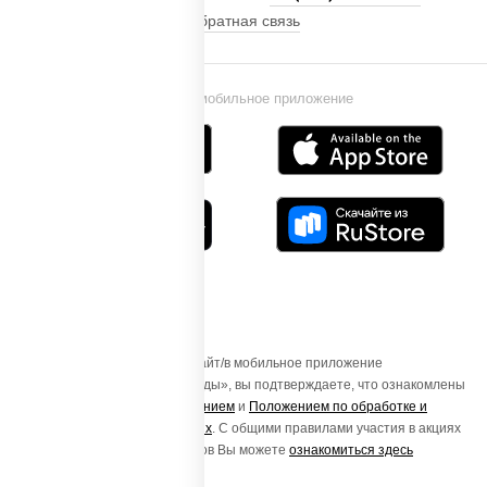
Обратная связь
Установи мобильное приложение
Осуществляя вход на этот Сайт/в мобильное приложение
«ПиццаСушиВок - доставка еды», вы подтверждаете, что ознакомлены
с
Пользовательским соглашением
и
Положением по обработке и
защите персональных данных
. С общими правилами участия в акциях
и порядке получения подарков Вы можете
ознакомиться здесь