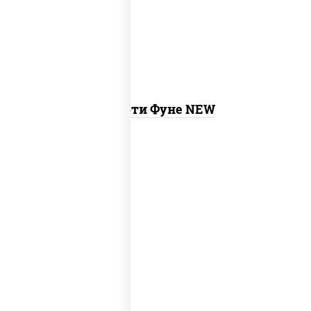
ролл калифорния хит 2, гурмэ темпура
ролл
Ассорти Фуне NEW
new
тунец темпура ролл
, сяке маки, ролл
калифорния хит 2, калифорния хит 1