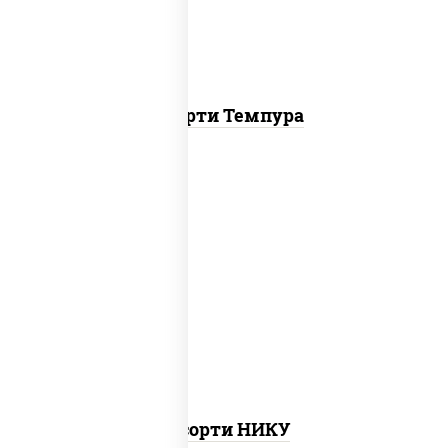
Ассорти Темпура
агиро ролл, цезарь темпура ролл,
митто ролл, тори маки ролл new, бекон
темпура ролл, ролл цезарь
Ассорти НИКУ