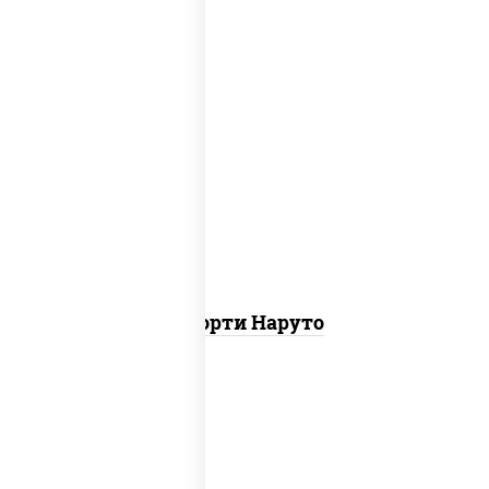
хотто ролл, бостон ролл, городpsw
Ассорти Наруто
ролл цезарь,
запеченный ролл