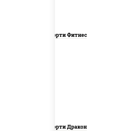
Ассорти Фитнес
канада, филадельфия ролл c огурцом
Ассорти Дракон