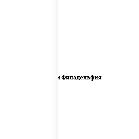
филадельфия ролл с угрем,
филадельфия ролл с креветкой,
филадельфия хит ролл
Ассорти Филадельфия
сливочный темпура ролл, динамит
темпура ролл, бекон темпура ролл,
цезарь темпура ролл