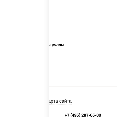
Сет пицца роллы
Суши вок ассорти
Ассорти сеты
Пицца суши вок сеты роллы
Сеты суши вок
Суши в суши сет
Суши сет солнцево
Суши set
Карта сайта
+7 (495) 134-33-33
+7 (495) 287-65-00