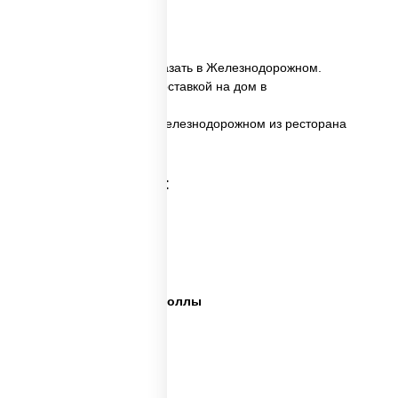
24 шт.
✅ Ассорти Хосомаки заказать в Железнодорожном.
✅ Ассорти Хосомаки с доставкой на дом в
Железнодорожном.
✅ Ассорти Хосомаки в Железнодорожном из ресторана
ПиццаСушиВок.
Категории товара:
Сет пицца роллы
Суши вок ассорти
Ассорти сеты
Пицца суши вок сеты роллы
Пицца суши вок сеты
Сеты суши вок
Суши в суши сет