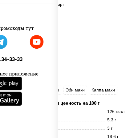
ромокоды тут
 134-33-33
ное приложение
Унаги маки
Сяке маки
Эби маки
Каппа маки
Пищевая ценность на 100 г
Энерг. ценность
126 ккал
Белки
5.3 г
Жиры
3 г
Углеводы
18.6 г