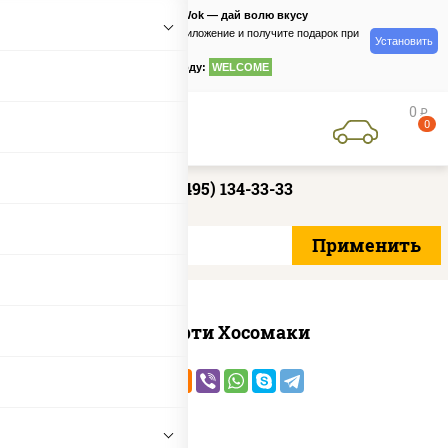
PizzaSushiWok — дай волю вкусу
Скачайте приложение и получите подарок при
Установить
заказе
по промокоду:
WELCOME
0
руб
0
+7 (495) 134-33-33
Ассорти Хосомаки