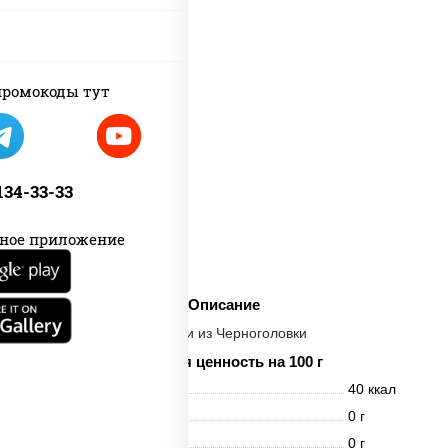
ромокоды тут
 134-33-33
ное приложение
Описание
Напитки из Черноголовки
Пищевая ценность на 100 г
Энерг. ценность
40 ккал
Белки
0 г
Жиры
0 г