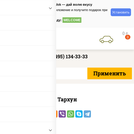
PizzaSushiWok — дай волю вкусу
Скачайте приложение и получите подарок при
Установить
заказе
по промокоду:
WELCOME
0
руб
0
+7 (495) 134-33-33
Тархун