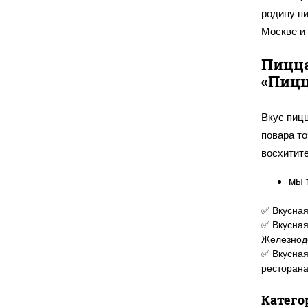
родину п
Москве и
Пицца
«Пицц
Вкус пиц
повара то
восхитите
мы 
иде
✅ Вкусная
исп
✅ Вкусная
Осо
Железнод
дае
✅ Вкусна
пол
ресторан
на 
не 
Катего
тол