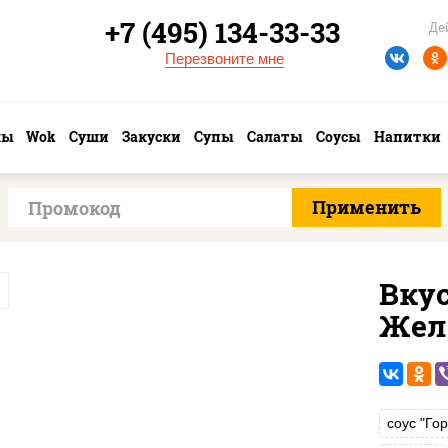
+7 (495) 134-33-33
Де
Перезвоните мне
лы
Wok
Суши
Закуски
Супы
Салаты
Соусы
Напитки
Вку
Жел
соус "Го