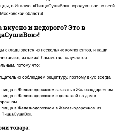
иццы, в Италию. «ПиццаСушиВок» порадуют вас по всей
 Московской области!
 вкусно и недорого? Это в
аСушиВок»!
цы складывается из нескольких компонентов, и наши
чно знают, из каких! Лакомство получается
льным, потому что:
тщательно соблюдаем рецептуру, поэтому вкус всегда
ально сбалансирован;
 пицца в Железнодорожном заказать в Железнодорожном.
ользуем по-настоящему качественные продукты.
 пицца в Железнодорожном с доставкой на дом в
бая наша гордость – настоящая моцарелла, которая
орожном.
т нежнейшее сливочное послевкусие. Мы никогда не
я пицца в Железнодорожном в Железнодорожном из
ьзуемся сырными продуктами и не заменяем моцареллу
а ПиццаСушиВок.
дешевые сорта сыра;
жалеем начинки – считается, что начинка должна быть по
рии товара:
щине такой же, как и тесто. Мы тщательно