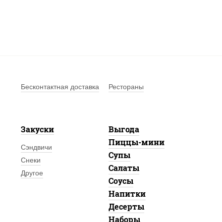
им подарки к заказам от 1500 рублей;
длагаем удобные способы оплаты на сайте или в
ильном приложении;
тавляем быстрее большинства ресторанов по Москве и
– всего от 40 минут;
уем гостей акциями и скидками!
Бесконтактная доставка
Рестораны
нашем меню вы найдете другие блюда разных кухонь
обы удовлетворить запросы даже самого взыскательного
Закуски
Выгода
шиВок» - вкусная пицца на заказ с доставкой стала
Пиццы-мини
Сэндвичи
 как никогда!
Супы
Снеки
Салаты
Другое
Соусы
Напитки
Десерты
Наборы