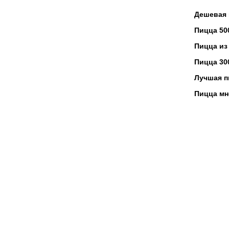
при
Дешевая 
гот
Пицца 50
Заказать
Пицца из
приятной 
Пицца 30
сюрпризов
Лучшая п
1500 рубл
Пицца мн
предостав
«Вкус
можно
В «Пицца
Москве и
любимыми
комфортн
при