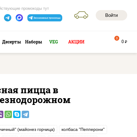
йствующие промокоды тут
Войти
0
0
Десерты
Наборы
VEG
АКЦИИ
руб
сная пицца в
езнодорожном
рчичный" (майонез горчица)
колбаса "Пепперони"