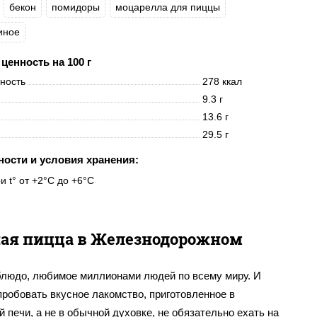
бекон
помидоры
моцарелла для пиццы
иное
ценность на 100 г
нность
278 ккал
9.3 г
13.6 г
29.5 г
ности и условия хранения:
и t° от +2°C до +6°C
ая пицца в Железнодорожном
блюдо, любимое миллионами людей по всему миру. И
робовать вкусное лакомство, приготовленное в
 печи, а не в обычной духовке, не обязательно ехать на