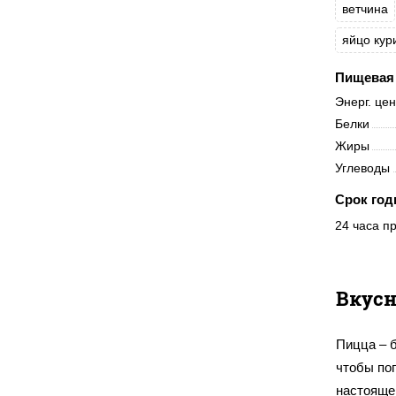
ветчина
яйцо кур
Пищевая 
Энерг. це
Белки
Жиры
Углеводы
Срок год
24 часа пр
Вкусн
Пицца – 
чтобы поп
настоящей