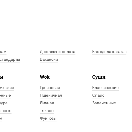
дар
пре
моб
дос
МО 
бал
там
Доставка и оплата
Как сделать заказ
А еще в 
стандарты
Вакансии
мира, чт
гостя!
лы
Wok
Суши
«ПиццаСу
ические
Гречневая
Классические
доступна,
енные
Пшеничная
Спайс
пуре
Яичная
Запеченные
енные
Тяханы
м
Фунчозы