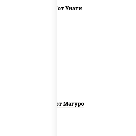
Хот Унаги
рис, нори, тунец, соус "хот" (майонез
кетчуп табаско чеснок масаго)
Хот Магуро