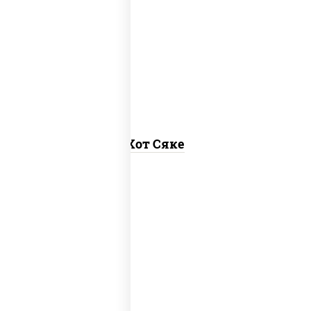
рис, нори, лосось слабосоленый, соус
"хот" (майонез кетчуп табаско чеснок
масаго)
Хот Сяке
рис, нори, лосось копченый, соус "хот"
(майонез кетчуп табаско чеснок
масаго)