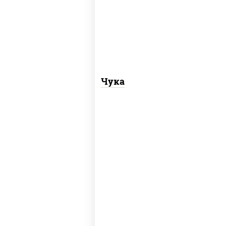
рис, нори, салат "чука"
Чука
рис, нори, угорь копченый, соус "хот"
(майонез кетчуп табаско чеснок
масаго)