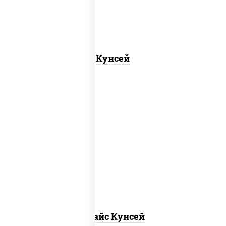
Кунсей
рис, нори, лосось копченый, соус "спайс"
(майонез соус чили соус шрирача)
Спайс Кунсей