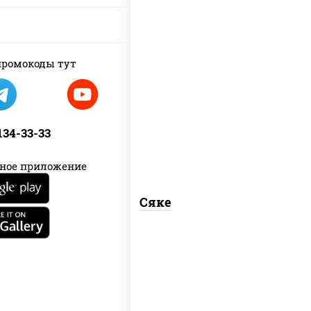
ромокоды тут
рис, лосось слабосоленый
 134-33-33
ное приложение
Сяке
рис, нори, лосось слабосоленый, соус