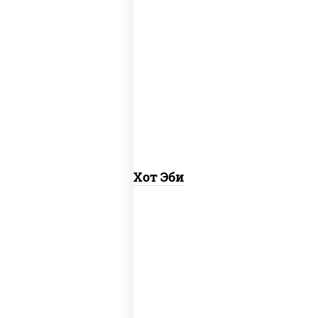
рис, нори, креветки, соус "хот" (майонез
кетчуп табаско чеснок масаго)
Хот Эби
рис, лосось копченый