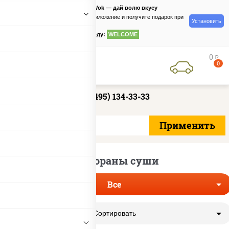
PizzaSushiWok — дай волю вкусу
Скачайте приложение и получите подарок при
Установить
заказе
по промокоду:
WELCOME
0
руб
0
+7 (495) 134-33-33
Рестораны суши
Все
Сортировать