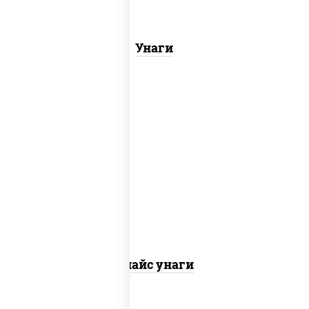
Унаги
рис, нори, угорь копченый, соус "спайс"
(майонез соус чили соус шрирача)
Спайс унаги