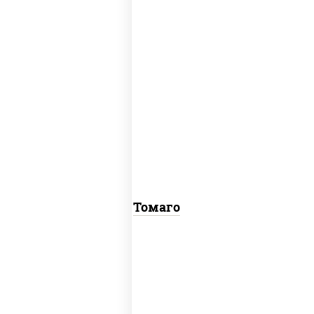
соус "унаги", рис, нори, омлет, кунжут
Томаго
пост