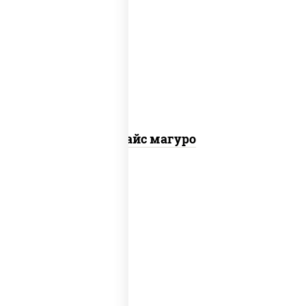
рис, нори, тунец, соус "спайс" (майонез
соус чили соус шрирача)
Спайс магуро
соус "унаги", рис, нори, угорь копченый,
кунжут