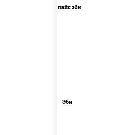
Спайс эби
рис, креветки
Эби