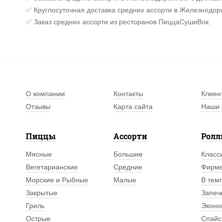
✅ Круглосуточная доставка средних ассорти в Железнодор
✅ Заказ средних ассорти из ресторанов ПиццаСушиВок.
О компании
Контакты
Клиен
Отзывы
Карта сайта
Наши 
Пиццы
Ассорти
Рол
Мясные
Большие
Класс
Вегетарианские
Средние
Фирм
Морские и Рыбные
Малые
В тем
Закрытые
Запеч
Гриль
Эконо
Острые
Спайс