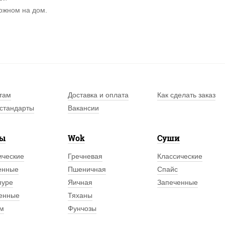
ожном на дом.
там
Доставка и оплата
Как сделать заказ
стандарты
Вакансии
лы
Wok
Суши
ические
Гречневая
Классические
енные
Пшеничная
Спайс
пуре
Яичная
Запеченные
енные
Тяханы
м
Фунчозы