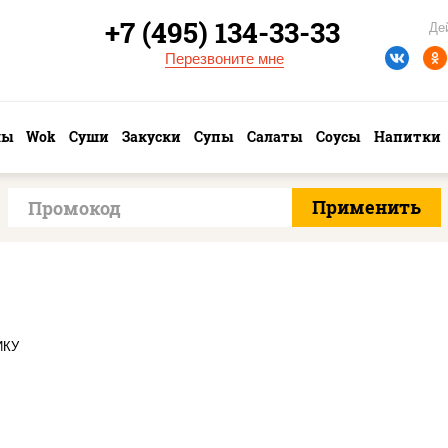
+7 (495) 134-33-33
Де
Перезвоните мне
лы
Wok
Суши
Закуски
Супы
Салаты
Соусы
Напитки
о ролл, цезарь темпура