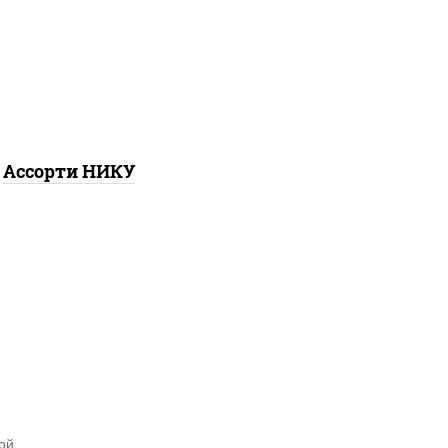
лл, митто ролл, тори
аки ролл new, бекон
ура ролл, ролл цезарь
Ассорти НИКУ
ой