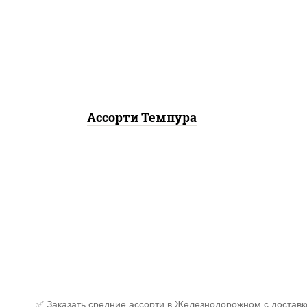
динамит темпура ролл,
ро
бекон темпура ролл, цезарь
м
темпура ролл
темп
Ассорти Темпура
✅ Заказать средние ассорти в Железнодорожном с доставк