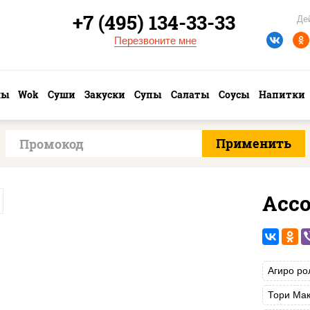
+7 (495) 134-33-33
Де
Перезвоните мне
лы
Wok
Суши
Закуски
Супы
Салаты
Соусы
Напитки
Асс
Агиро ро
Тори Мак