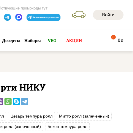
йствующие промокоды тут
Войти
0
0
Десерты
Наборы
VEG
АКЦИИ
руб
орти НИКУ
лл
Цезарь темпура ролл
Митто ролл (запеченный)
и ролл (запеченный)
Бекон темпура ролл