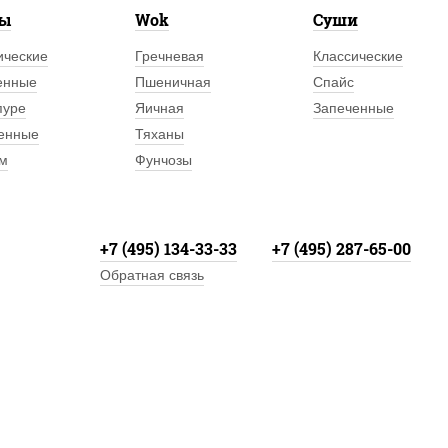
лы
Wok
Суши
ические
Гречневая
Классические
енные
Пшеничная
Спайс
пуре
Яичная
Запеченные
енные
Тяханы
м
Фунчозы
+7 (495) 134-33-33
+7 (495) 287-65-00
Обратная связь