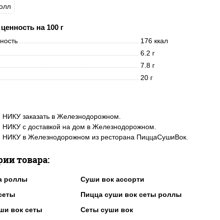
олл
ценность на 100 г
нность
176 ккал
6.2 г
7.8 г
20 г
 НИКУ заказать в Железнодорожном.
 НИКУ с доставкой на дом в Железнодорожном.
и НИКУ в Железнодорожном из ресторана ПиццаСушиВок.
рии товара:
а роллы
Суши вок ассорти
сеты
Пицца суши вок сеты роллы
ши вок сеты
Сеты суши вок