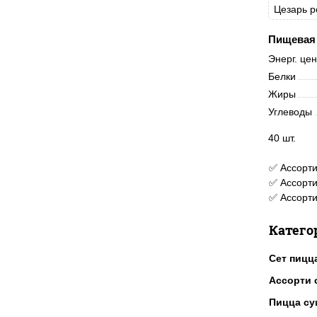
Цезарь р
Пищевая 
Энерг. це
Белки
Жиры
Углеводы
40 шт.
✅ Ассорти
✅ Ассорти
✅ Ассорт
Катего
Сет пицц
Ассорти 
Пицца су