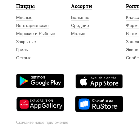
Пиццы
Ассорти
Рол
Мясные
Большие
Класс
Вегетарианские
Средние
Фирм
Морские и Рыбные
Малые
В тем
Закрытые
Запеч
Гриль
Эконо
Острые
Спайс
Скачайте наше приложение