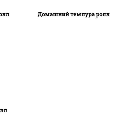
олл
Домашний темпура ролл
еный,
пайс"
оус
ерг",
ые
олл