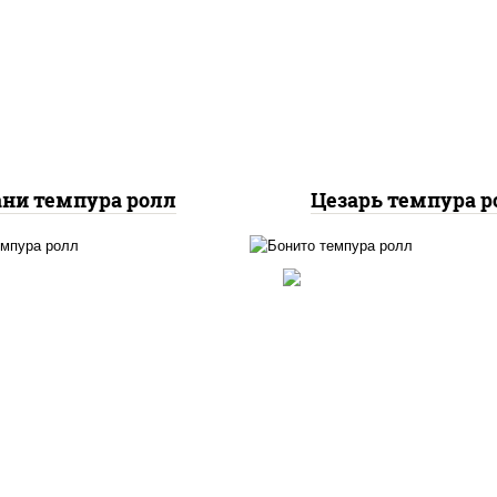
вочный, икра "масаго",
чеснок специи пер
лет, угорь копченый,
черный консерванты),
ари панировочные, соус
"пармезан", рис, нор
"унаги"
салат "айсберг", поми
куриная грудка с папр
сухари панировочн
ани темпура ролл
Цезарь темпура р
рис, нори, тунец, с
 нори, угорь копченый,
сливочный, огурцы св
икра "масаго", сыр
соус "спайс" (майонез
очный, огурцы свежие,
чили соус шрирача), с
ухари панировочные
панировочные