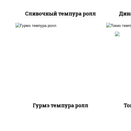
Сливочный темпура ролл
Дин
ри
рис, нори, лосось копченый,
(м
сыр сливочный, краб
шрир
снежный, сухари
с
панировочные
Гурмэ темпура ролл
То