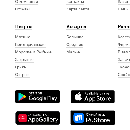
О компании
Контакты
Клиен
Отзывы
Карта сайта
Наши 
Пиццы
Ассорти
Рол
Мясные
Большие
Класс
Вегетарианские
Средние
Фирм
Морские и Рыбные
Малые
В тем
Закрытые
Запеч
Гриль
Эконо
Острые
Спайс