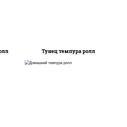
рис, нори, тунец, омлет,
ец
соус "спайс" (майонез соус
 сыр
чили соус шрирача), сухари
и,
панировочные
доры,
икой,
ые
олл
Тунец темпура ролл
ыр
ежие,
рис, нори, бекон, креветки,
 соус
сыр сливочный, сухари
ухари
панировочные