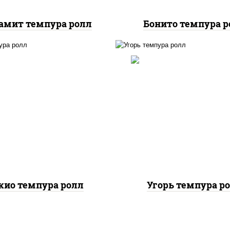
амит темпура ролл
Бонито темпура р
с, нори, соус "спайс"
рис, нори, угорь копч
айонез соус чили соус
краб снежный, соус "с
ача), креветки, лосось
(майонез соус чили с
лабосоленый, угорь
шрирача), салат "айсб
копченый, сухари
сухари панировочн
панировочные
кио темпура ролл
Угорь темпура р