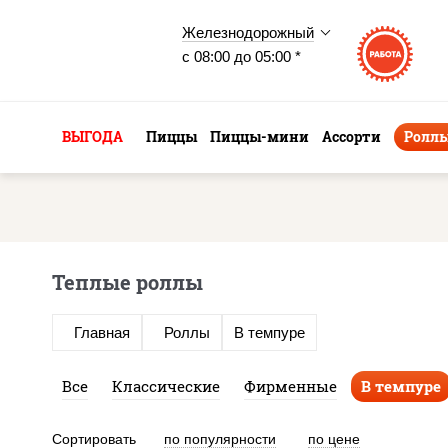
Железнодорожный
с 08:00 до 05:00 *
ВЫГОДА
Пиццы
Пиццы-мини
Ассорти
Ролл
Теплые роллы
Главная
Роллы
В темпуре
Все
Классические
Фирменные
В темпуре
Сортировать
по популярности
по цене