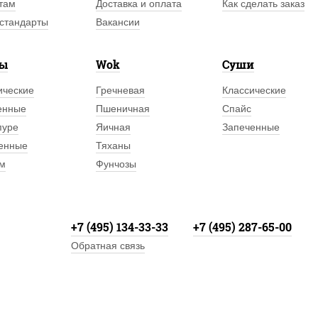
там
Доставка и оплата
Как сделать заказ
стандарты
Вакансии
лы
Wok
Суши
ические
Гречневая
Классические
енные
Пшеничная
Спайс
пуре
Яичная
Запеченные
енные
Тяханы
м
Фунчозы
+7 (495) 134-33-33
+7 (495) 287-65-00
Обратная связь