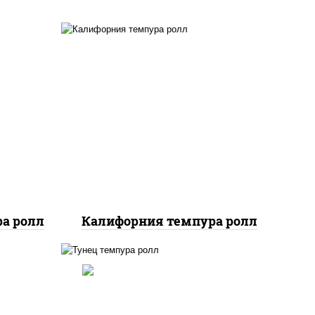
ный,
рис, нори, икра "масаго",
 икра
майонез, краб снежный,
огурцы свежие, авокадо,
сухари панировочные
а ролл
Калифорния темпура ролл
ло
йца