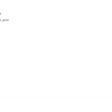
й
а дом.