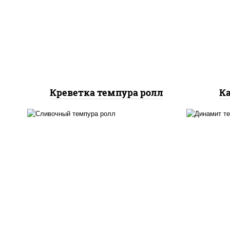
рис, нори, креветки, сыр
сли
сливочный, салат
ом
"айсберг", сухари
сух
панировочные
Креветка темпура ролл
К
рис, нори, лосось
рис,
слабосоленый, огурцы
свежие, сыр сливочный,
слив
сухари панировочные
с