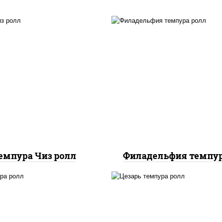
рис, нори, сыр сливоч
, нори, сыр сливочный,
лосось слабосоленый,
ухари панировочные
"масаго", сухари
панировочные
емпура Чиз ролл
Филадельфия темпур
соус "цезарь" (мас
растительное
ри, краб снежный, сыр
загустители сахар я