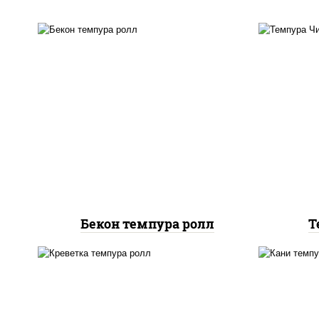
рис, нори, бекон, соус
"техасский барбекю", сыр
рис
сливочный, огурцы свежие,
с
сухари панировочные
Бекон темпура ролл
Т
но