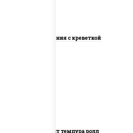
Калифорния с креветкой
рис, нори, угорь копченый, икра
"масаго", сыр сливочный, огурцы свежие,
сухари панировочные
Динамит темпура ролл