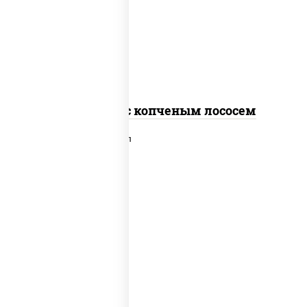
рис, нори, соус "спайс" (майонез соус
чили соус шрирача), лосось копченый
Спайс ролл с копченым лососем
рис, нори, сыр сливочный, лосось
слабосоленый, икра "масаго", сухари
панировочные