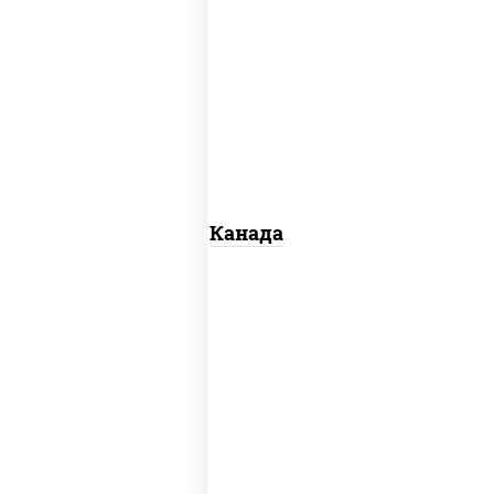
соус "унаги", рис, нори, сыр сливочный,
огурцы свежие, лосось слабосоленый,
угорь копченый, кунжут
Канада
рис, нори, майонез, авокадо, огурцы
свежие, лосось слабосоленый, икра
"масаго"