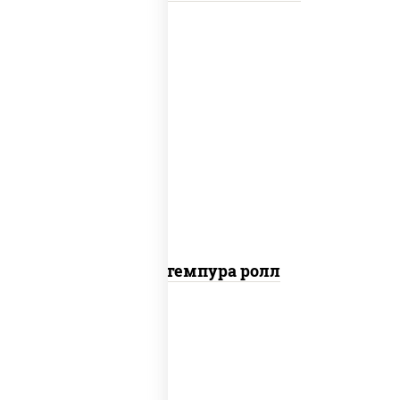
нори, краб снежный, сыр сливочный,
икра "масаго", омлет, угорь копченый,
сухари панировочные, соус "унаги"
Кани темпура ролл