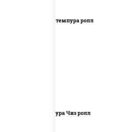
Бекон темпура ролл
рис, нори, сыр сливочный, сухари
панировочные
Темпура Чиз ролл