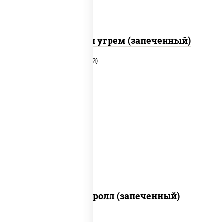
С креветкой и угрем (запеченный)
рис, нори, огурцы свежие, помидоры,
куриная грудка с паприкой, соус "шеф"
(майонез соус соевый зелень чеснок)
Тори Маки ролл (запеченный)