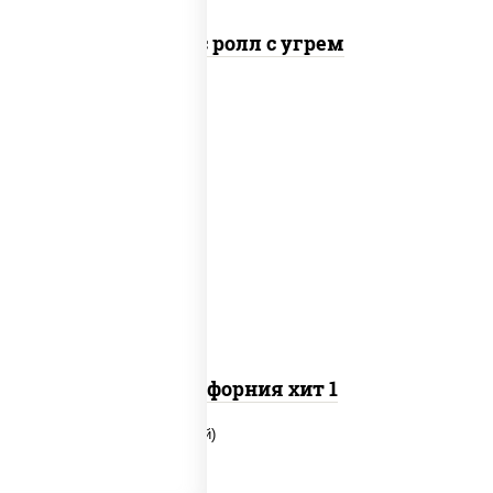
Спайс ролл с угрем
рис, нори, майонез, огурцы свежие, краб
снежный, кунжут
Калифорния хит 1