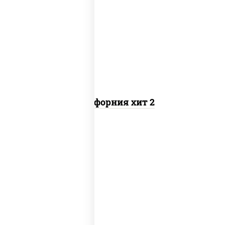
рис, нори, майонез, авокадо, краб
снежный, икра "масаго"
Калифорния хит 2
рис, нори, бекон, соус "техасский
барбекю", сыр сливочный, огурцы
свежие, сухари панировочные