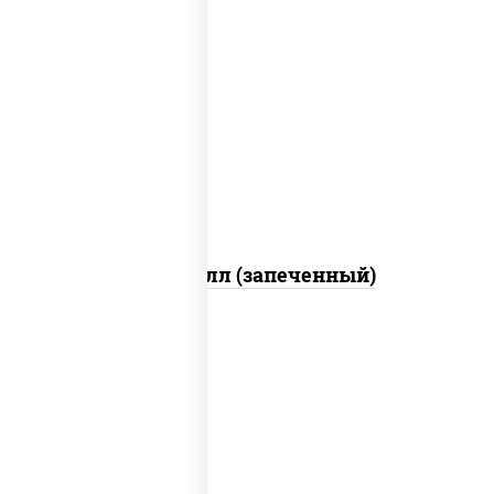
рис, нори, сыр сливочный, салат
"айсберг", куриная грудка с паприкой,
лук фри, сыр "пармезан", соус "цезарь"
(масло растительное загустители
сахар яйца чеснок специи перец черный
консерванты)
Хотто ролл (запеченный)
рис, нори, огурцы свежие, краб снежный,
икра "масаго", соус "хот" (майонез
кетчуп табаско чеснок масаго)