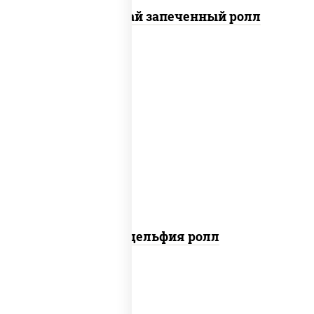
Кунсей фурай запеченный ролл
new
рис, нори, сыр сливочный, авокадо,
лосось слабосоленый
Филадельфия ролл