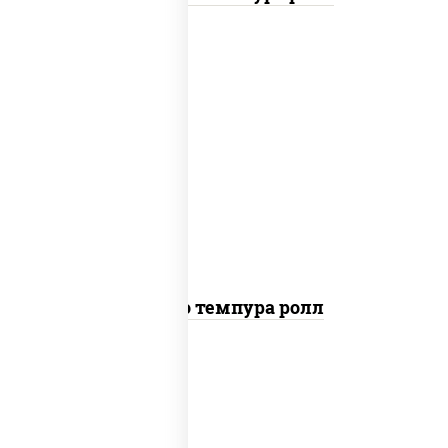
рис, нори, тунец, сыр сливочный, огурцы
свежие, соус "спайс" (майонез соус чили
соус шрирача), сухари панировочные
Бонито темпура ролл