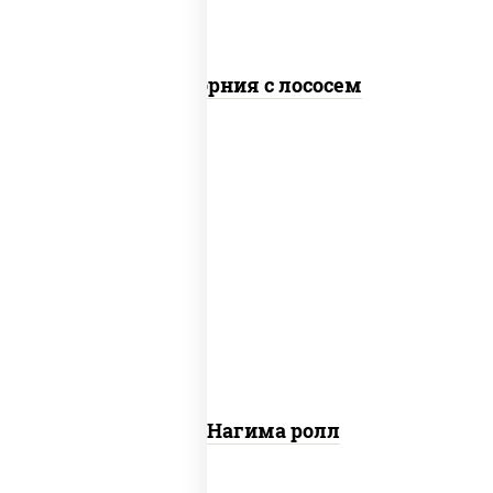
Калифорния с лососем
рис, нори, сыр сливочный, огурцы
свежие, лосось слабосоленый
Сяке Нагима ролл