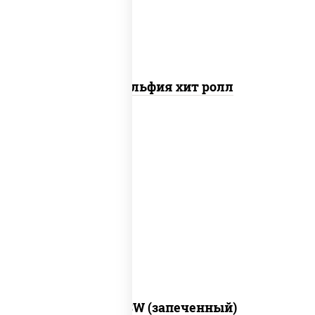
Филадельфия хит ролл
рис, нори, сыр сливочный, краб снежный,
соус "яки" (майонез чеснок масаго
лосось слабосолёный), соус "унаги"
Город PSW (запеченный)