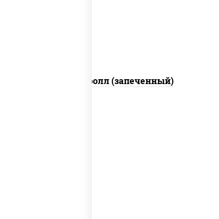
свежие, икра "масаго", соус "яки"
(майонез чеснок масаго лосось
слабосолёный), соус "унаги"
Сальмон ролл (запеченный)
рис, нори, сыр сливочный, бекон, куриная
грудка с паприкой, сыр "пармезан", соус
"цезарь" (масло растительное
загустители сахар яйца чеснок специи
перец черный консерванты)