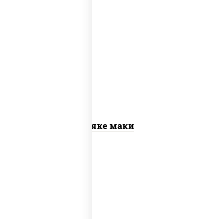
рис, нори, лосось слабосоленый
Сяке маки
рис, нори, сыр сливочный, огурцы
свежие, омлет, лосось слабосоленый