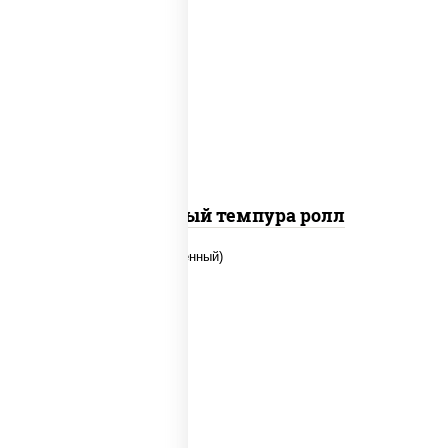
рис, нори, лосось слабосоленый, огурцы
свежие, сыр сливочный, сухари
панировочные
Сливочный темпура ролл
рис, нори, огурцы свежие, креветки,
угорь копченый, икра "масаго", соус
"хот" (майонез кетчуп табаско чеснок
масаго)