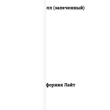
Митто ролл (запеченный)
рис, нори, майонез, краб снежный,
огурцы свежие, икра "масаго"
Калифорния Лайт