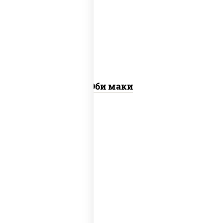
рис, нори, креветки
Эби маки
рис, нори, соус "спайс" (майонез соус
чили соус шрирача), угорь копченый