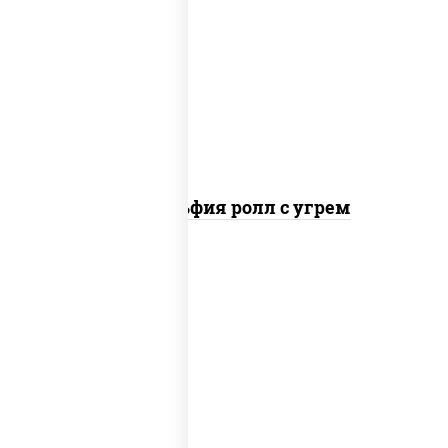
рис, нори, сыр сливочный, угорь
копченый, соус "унаги", кунжут
Филадельфия ролл с угрем
рис, нори, икра "масаго", майонез, краб
снежный, огурцы свежие, авокадо,
сухари панировочные