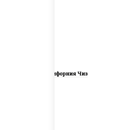
рис, нори, сыр сливочный, икра "масаго"
Калифорния Чиз
соус "цезарь" (масло растительное
загустители сахар яйца чеснок специи
перец черный консерванты), сыр
"пармезан", рис, нори, куриная грудка с