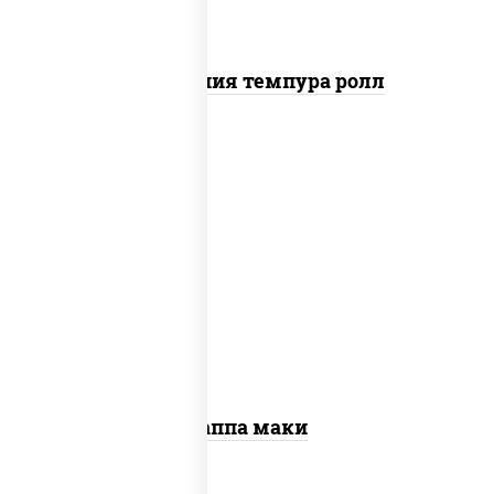
Калифорния темпура ролл
пост
рис, нори, огурцы свежие, кунжут
Каппа маки