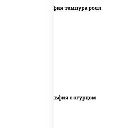
Филадельфия темпура ролл
рис, нори, сыр сливочный, огурцы
свежие, лосось слабосоленый
Филадельфия с огурцом