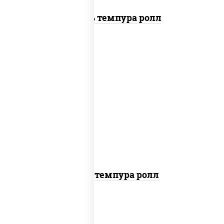
Цезарь темпура ролл
рис, нори, тунец, омлет, соус "спайс"
(майонез соус чили соус шрирача), сухари
панировочные
Тунец темпура ролл