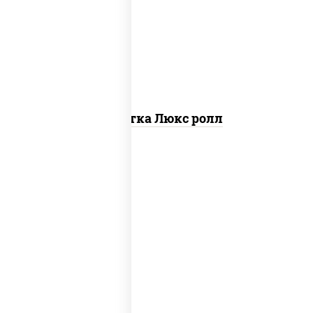
креветки, рис, нори, майонез, икра
"масаго", кляр, сухари панировочные,
кунжут
Креветка Люкс ролл
соус "цезарь" (масло растительное
загустители сахар яйца чеснок специи
перец черный консерванты), сыр
"пармезан", рис, нори, салат "айсберг",
помидоры, куриная грудка с паприкой,
сухари панировочные