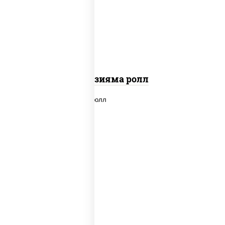
"вулкан" (креветки отварные; краб
снежный; майонез; чеснок; икра масаго)
Фудзияма ролл
new
рис, нори, лосось копченый, сыр
сливочный, огурцы свежие, соус "вулкан"
(креветки отварные; краб снежный;
майонез; чеснок; икра масаго), кунжут