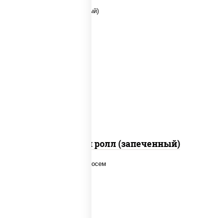
рис, нори, сыр сливочный, помидоры,
куриная грудка с паприкой, соус "спайс"
(майонез соус чили соус шрирача)
Чили чикен ролл (запеченный)