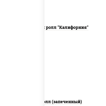
Запеченный ролл "Калифорния"
рис, нори, сыр сливочный, огурцы
свежие, куриная грудка с паприкой,
бекон, соус "унаги", кунжут
Бостон ролл (запеченный)