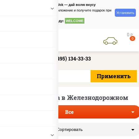
PizzaSushiWok — дай волю вкусу
Скачайте приложение и получите подарок при
Установить
заказе
по промокоду:
WELCOME
0
руб
0
+7 (495) 134-33-33
Роллы без риса в Железнодорожном
Все
Сортировать