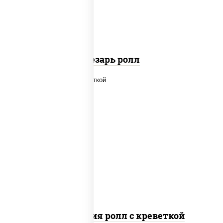
паприкой, салат "айсберг", кунжут
Цезарь ролл
рис, нори, огурцы свежие, салат
"айсберг", сыр сливочный, креветки,
соус "унаги"
Филадельфия ролл с креветкой