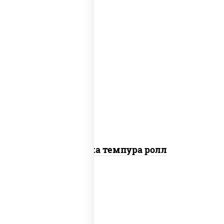
рис, нори, креветки, сыр сливочный,
салат "айсберг", сухари панировочные
Креветка темпура ролл
рис, нори, сыр сливочный, огурцы