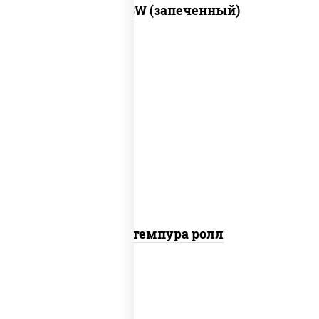
Город PSW (запеченный)
нори, краб снежный, сыр сливочный,
икра "масаго", омлет, угорь копченый,
сухари панировочные, соус "унаги"
Кани темпура ролл