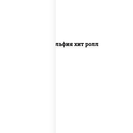
свежие, омлет, лосось слабосоленый
Филадельфия хит ролл
рис, нори, сыр сливочный, краб снежный,
соус "яки" (майонез чеснок масаго
лосось слабосолёный), соус "унаги"