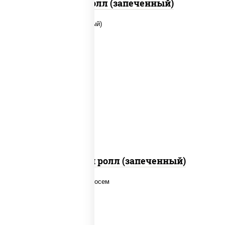
Бостон ролл (запеченный)
рис, нори, сыр сливочный, помидоры,
куриная грудка с паприкой, соус "спайс"
(майонез соус чили соус шрирача)
Чили чикен ролл (запеченный)