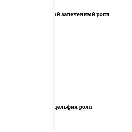
Кунсей фурай запеченный ролл
new
рис, нори, сыр сливочный, авокадо,
лосось слабосоленый
Филадельфия ролл