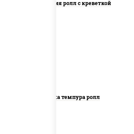
Филадельфия ролл с креветкой
рис, нори, креветки, сыр сливочный,
салат "айсберг", сухари панировочные
Креветка темпура ролл