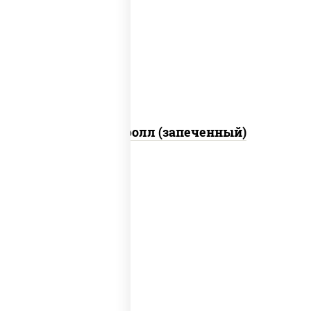
рис, нори, сыр сливочный, огурцы
свежие, икра "масаго", соус "яки"
(майонез чеснок масаго лосось
слабосолёный), соус "унаги"
Сальмон ролл (запеченный)
рис, нори, сыр сливочный, бекон, куриная
грудка с паприкой, сыр "пармезан", соус
"цезарь" (масло растительное
загустители сахар яйца чеснок специи
перец черный консерванты)