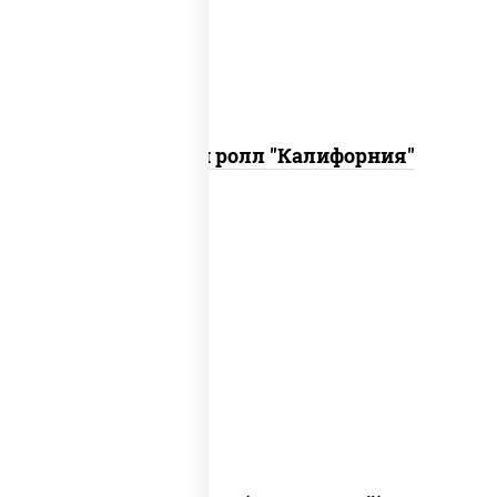
кетчуп табаско чеснок масаго)
Запеченный ролл "Калифорния"
рис, нори, сыр сливочный, огурцы
свежие, куриная грудка с паприкой,
бекон, соус "унаги", кунжут