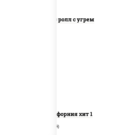
Спайс ролл с угрем
рис, нори, майонез, огурцы свежие, краб
снежный, кунжут
Калифорния хит 1