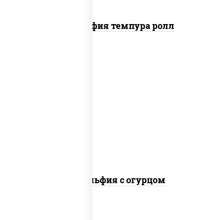
Филадельфия темпура ролл
рис, нори, сыр сливочный, огурцы
свежие, лосось слабосоленый
Филадельфия с огурцом