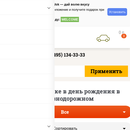
PizzaSushiWok — дай волю вкусу
Скачайте приложение и получите подарок при
Установить
заказе
по промокоду:
WELCOME
0
руб
0
+7 (495) 134-33-33
Роллы по скидке в день рождения в
Железнодорожном
Все
Сортировать