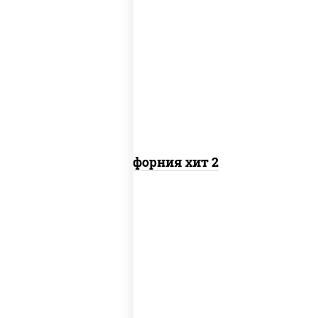
рис, нори, майонез, авокадо, краб
снежный, икра "масаго"
Калифорния хит 2
рис, нори, бекон, соус "техасский
барбекю", сыр сливочный, огурцы
свежие, сухари панировочные