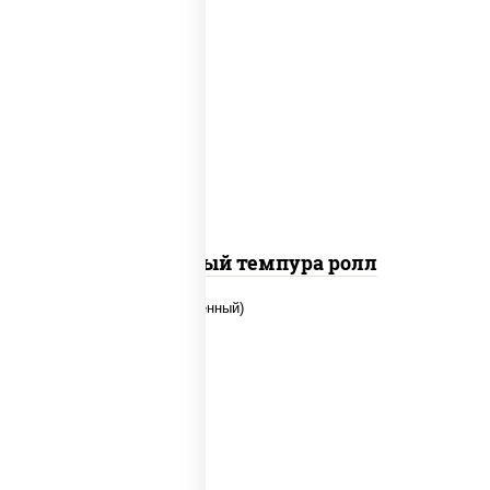
рис, нори, лосось слабосоленый, огурцы
свежие, сыр сливочный, сухари
панировочные
Сливочный темпура ролл
рис, нори, огурцы свежие, креветки,
угорь копченый, икра "масаго", соус
"хот" (майонез кетчуп табаско чеснок
масаго)