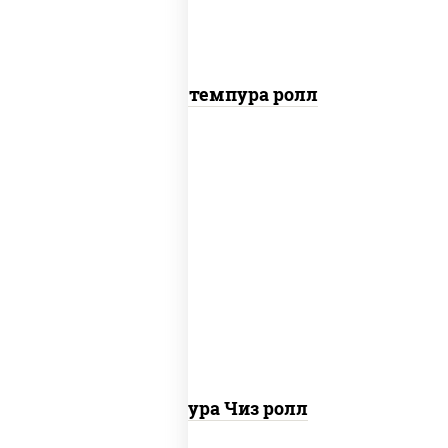
Бекон темпура ролл
рис, нори, сыр сливочный, сухари
панировочные
Темпура Чиз ролл