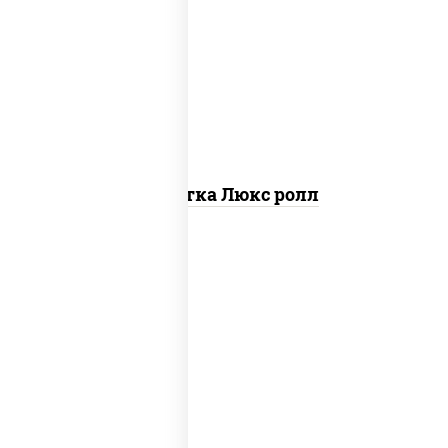
креветки, рис, нори, майонез, икра
"масаго", кляр, сухари панировочные,
кунжут
Креветка Люкс ролл
соус "цезарь" (масло растительное
загустители сахар яйца чеснок специи
перец черный консерванты), сыр
"пармезан", рис, нори, салат "айсберг",
помидоры, куриная грудка с паприкой,
сухари панировочные