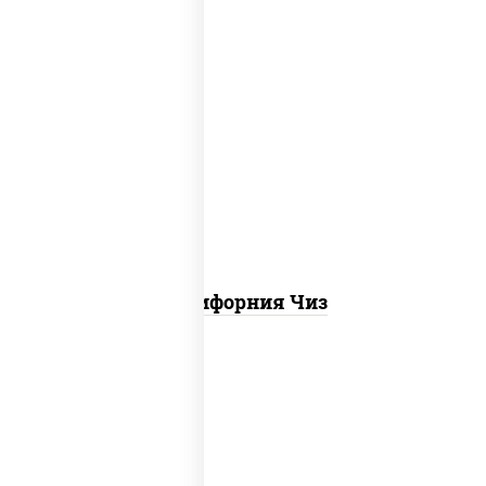
рис, нори, сыр сливочный, икра "масаго"
Калифорния Чиз
соус "цезарь" (масло растительное
загустители сахар яйца чеснок специи
перец черный консерванты), сыр