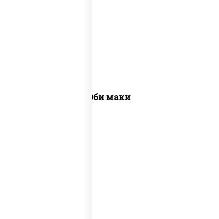
рис, нори, креветки
Эби маки
рис, нори, соус "спайс" (майонез соус
чили соус шрирача), угорь копченый