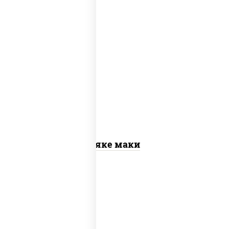
рис, нори, лосось слабосоленый
Сяке маки
рис, нори, сыр сливочный, огурцы