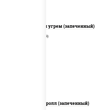
С креветкой и угрем (запеченный)
рис, нори, огурцы свежие, помидоры,
куриная грудка с паприкой, соус "шеф"
(майонез соус соевый зелень чеснок)
Тори Маки ролл (запеченный)