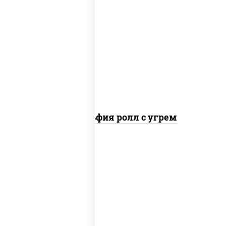
рис, нори, сыр сливочный, угорь
копченый, соус "унаги", кунжут
Филадельфия ролл с угрем
рис, нори, икра "масаго", майонез, краб
снежный, огурцы свежие, авокадо,
сухари панировочные