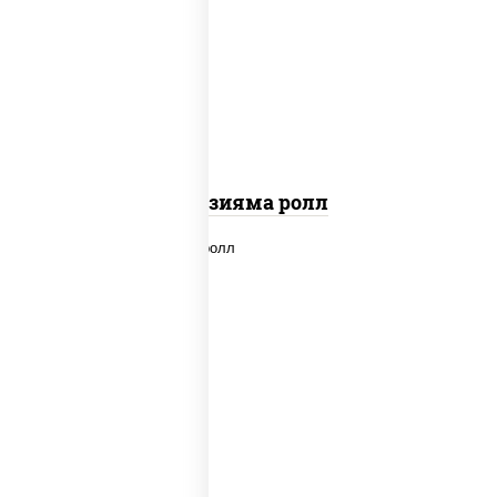
рис, нори, омлет, сыр сливочный,
огурцы свежие, икра "масаго", соус
"вулкан" (креветки отварные; краб
снежный; майонез; чеснок; икра масаго)
Фудзияма ролл
new
рис, нори, лосось копченый, сыр
сливочный, огурцы свежие, соус "вулкан"
(креветки отварные; краб снежный;
майонез; чеснок; икра масаго), кунжут