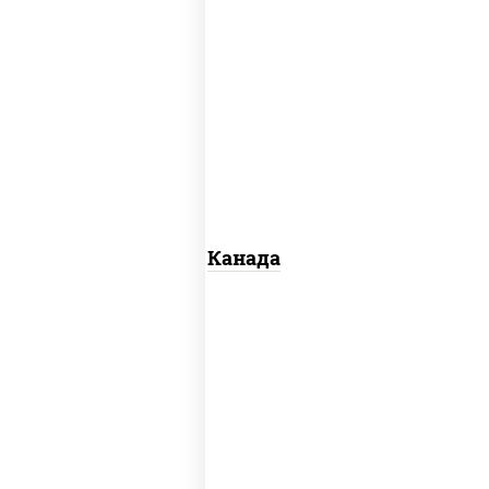
соус "унаги", рис, нори, сыр сливочный,
огурцы свежие, лосось слабосоленый,
угорь копченый, кунжут
Канада
рис, нори, майонез, авокадо, огурцы
свежие, лосось слабосоленый, икра
"масаго"