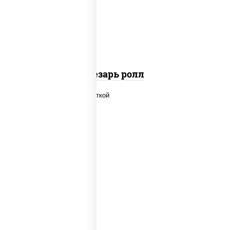
"пармезан", рис, нори, куриная грудка с
паприкой, салат "айсберг", кунжут
Цезарь ролл
рис, нори, огурцы свежие, салат
"айсберг", сыр сливочный, креветки,
соус "унаги"