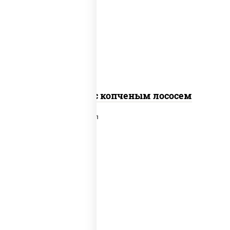
рис, нори, соус "спайс" (майонез соус
чили соус шрирача), лосось копченый
Спайс ролл с копченым лососем
рис, нори, сыр сливочный, лосось
слабосоленый, икра "масаго", сухари
панировочные