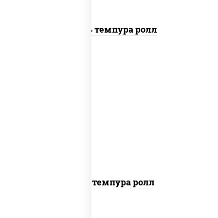
Цезарь темпура ролл
рис, нори, тунец, омлет, соус "спайс"
(майонез соус чили соус шрирача), сухари
панировочные
Тунец темпура ролл