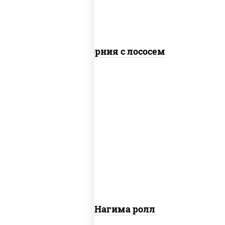
Калифорния с лососем
рис, нори, сыр сливочный, огурцы
свежие, лосось слабосоленый
Сяке Нагима ролл