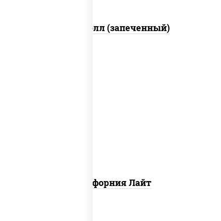
Митто ролл (запеченный)
рис, нори, майонез, краб снежный,
огурцы свежие, икра "масаго"
Калифорния Лайт