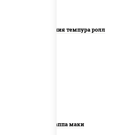
Калифорния темпура ролл
пост
рис, нори, огурцы свежие, кунжут
Каппа маки