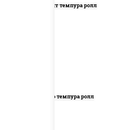
Динамит темпура ролл
рис, нори, тунец, сыр сливочный, огурцы
свежие, соус "спайс" (майонез соус чили
соус шрирача), сухари панировочные
Бонито темпура ролл