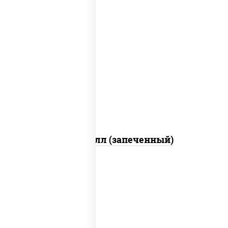
рис, нори, сыр сливочный, салат
"айсберг", куриная грудка с паприкой,
лук фри, сыр "пармезан", соус "цезарь"
(масло растительное загустители
сахар яйца чеснок специи перец черный
консерванты)
Хотто ролл (запеченный)
рис, нори, огурцы свежие, краб снежный,
икра "масаго", соус "хот" (майонез